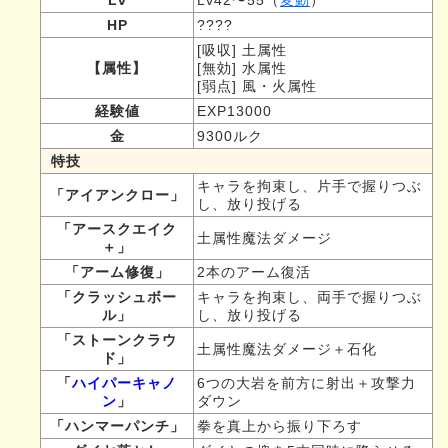
HP
????
[吸収] 土属性
【属性】
[無効] 水属性
[弱点] 風・火属性
経験値
EXP13000
金
9300ルク
特技
キャラを拘束し、片手で握りつぶ
「アイアンクロー」
し、放り投げる
「アースクエイク
土属性魔法ダメージ
＋」
「アーム修復」
2本のアーム復活
「クラッシュボー
キャラを拘束し、両手で握りつぶ
ル」
し、放り投げる
「ストーンクラウ
土属性魔法ダメージ＋石化
ド」
「
ハイパーキャノ
6つの大岩を前方に射出＋攻撃力
ン
」
ダウン
「ハンマーパンチ」
拳を真上から振り下ろす