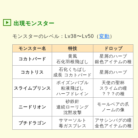
出現モンスター
モンスターのレベル：Lv38〜Lv50（
変動
）
モンスター名
特技
ドロップ
黄風
星屑のハーブ
コカトバード
石化羽根飛ばし
銀色アイテムの種
石化くちばし
コカトリス
星屑のハーブ
成長 コカトバード
ポイズンバブル
天使の聖杯
スライムプリンス
粘液飛ばし
スライムの瞳
ハーフドレイン
？？？の種
砂鉄針
モールベアの爪
ニードリオン
連続ローリング
ノームの像
沈黙攻撃
サマーソルト
アサシンバグの瞳
プチドラゴン
毒ガスブレス
金色アイテムの種