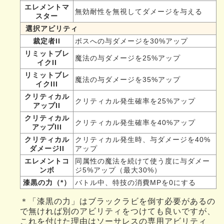
エレメントマ
無効耐性を無視してダメージを与える
スター
選択アビリティ
裁定者II
ボスへの与ダメージを30%アップ
リミットブレ
魔法の与ダメージを25%アップ
イクII
リミットブレ
魔法の与ダメージを35%アップ
イクIII
クリティカル
クリティカル発生確率を25%アップ
アップII
クリティカル
クリティカル発生確率を40%アップ
アップIII
クリティカル
クリティカル発生時、与ダメージを40%
ダメージII
アップ
エレメントコ
同属性の魔法を続けて使う度に与ダメー
ンボ
ジ5%アップ（最大30%）
漆黒の力（*）
バトル中、特技の消費MPを0にする
＊「漆黒の力」はブラックラビを倒す必要があるの
で無ければ別のアビリティをつけても良いですが、
これを付けた理由はソーサレスの専用アビリティ