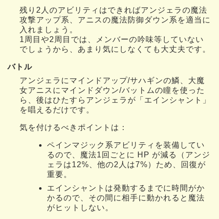
残り2人のアビリティはできればアンジェラの魔法
攻撃アップ系、アニスの魔法防御ダウン系を適当に
入れましょう。
1周目や2周目では、メンバーの吟味等していない
でしょうから、あまり気にしなくても大丈夫です。
バトル
アンジェラにマインドアップ/サハギンの鱗、大魔
女アニスにマインドダウン/バットムの瞳を使った
ら、後はひたすらアンジェラが「エインシャント」
を唱えるだけです。
気を付けるべきポイントは：
ペインマジック系アビリティを装備してい
るので、魔法1回ごとに HP が減る（アンジ
ェラは12%、他の2人は7%）ため、回復が
重要。
エインシャントは発動するまでに時間がか
かるので、その間に相手に動かれると魔法
がヒットしない。