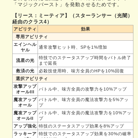
「マジックバースト」を発動させるためです。
【リース：ミーティア】（スターランサー（光闇）
経由のクラス4）
アビリティ
効果
専用アビリティ
エインヘル
通常攻撃ヒット時、SPを1%増加
ヤル
特技でのステータスアップ時間をバトル終了
流星の光
まで延長
救済の光
必殺技使用時、味方全員のHPを10%回復
選択アビリティ
攻撃アップ
バトル中、味方全員の攻撃力を10%アップ
オールIII
魔攻アップ
バトル中、味方全員の魔法攻撃力を5%アッ
オール
プ
魔攻アップ
バトル中、味方全員の魔法攻撃力を10%アッ
オールII
プ
アップ強化
特技のステータスアップ効果を8%アップ
ラッキーア
特技でのステータスアップ効果を30%の確率