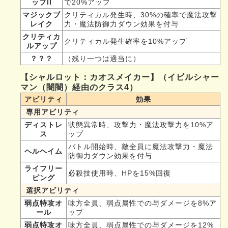
ップII
で20%アップ
マジックブ
クリティカル発生時、30%の確率で魔法攻撃
レイク
力・魔法防御力ダウン効果を付与
クリティカ
クリティカル発生確率を10%アップ
ルアップ
？？？
（残り一つは適当に）
【シャルロット：カオスメイカー】（イビルシャー
マン（闇闇）経由のクラス4）
アビリティ
効果
専用アビリティ
ディストレ
状態異常時、攻撃力・魔法攻撃力を10%ア
ス
ップ
バトル開始時、敵全員に魔法攻撃力・魔法
ヘルヘイム
防御力ダウン効果を付与
ライフリー
必殺技使用時、HPを15%回復
ピング
選択アビリティ
弱点特攻オ
味方全員、弱点属性での与ダメージを8%ア
ール
ップ
弱点特攻オ
味方全員、弱点属性での与ダメージを12%