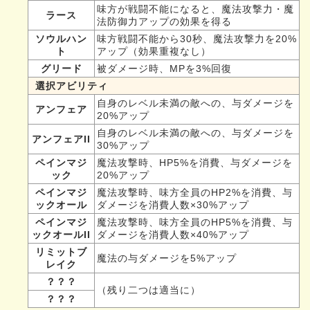
味方が戦闘不能になると、魔法攻撃力・魔
ラース
法防御力アップの効果を得る
ソウルハン
味方戦闘不能から30秒、魔法攻撃力を20%
ト
アップ（効果重複なし）
グリード
被ダメージ時、MPを3%回復
選択アビリティ
自身のレベル未満の敵への、与ダメージを
アンフェア
20%アップ
自身のレベル未満の敵への、与ダメージを
アンフェアII
30%アップ
ペインマジ
魔法攻撃時、HP5%を消費、与ダメージを
ック
20%アップ
ペインマジ
魔法攻撃時、味方全員のHP2%を消費、与
ックオール
ダメージを消費人数×30%アップ
ペインマジ
魔法攻撃時、味方全員のHP5%を消費、与
ックオールII
ダメージを消費人数×40%アップ
リミットブ
魔法の与ダメージを5%アップ
レイク
？？？
（残り二つは適当に）
？？？