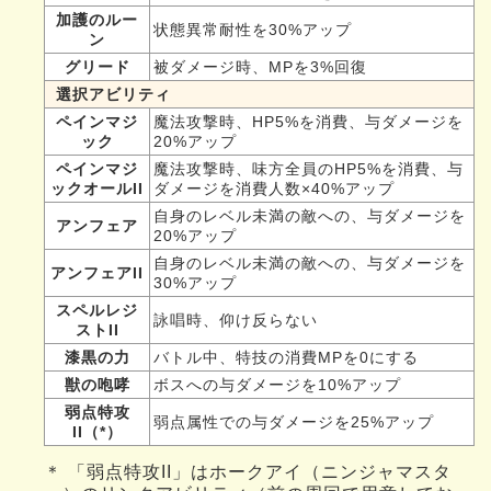
加護のルー
状態異常耐性を30%アップ
ン
グリード
被ダメージ時、MPを3%回復
選択アビリティ
ペインマジ
魔法攻撃時、HP5%を消費、与ダメージを
ック
20%アップ
ペインマジ
魔法攻撃時、味方全員のHP5%を消費、与
ックオールII
ダメージを消費人数×40%アップ
自身のレベル未満の敵への、与ダメージを
アンフェア
20%アップ
自身のレベル未満の敵への、与ダメージを
アンフェアII
30%アップ
スペルレジ
詠唱時、仰け反らない
ストII
漆黒の力
バトル中、特技の消費MPを0にする
獣の咆哮
ボスへの与ダメージを10%アップ
弱点特攻
弱点属性での与ダメージを25%アップ
II（*）
＊ 「弱点特攻II」はホークアイ（ニンジャマスタ