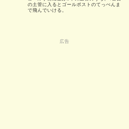
の土管に入るとゴールポストのてっぺんま
で飛んでいける。