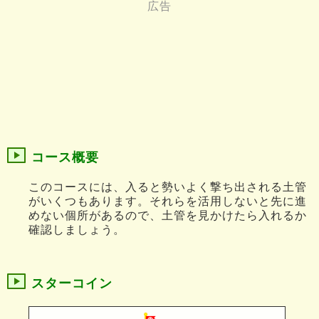
コース概要
このコースには、入ると勢いよく撃ち出される土管
がいくつもあります。それらを活用しないと先に進
めない個所があるので、土管を見かけたら入れるか
確認しましょう。
スターコイン