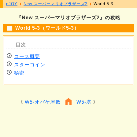
nJOY
New スーパーマリオブラザーズ2
World 5-3
『New スーパーマリオブラザーズ2』の攻略
World 5-3（ワールド5-3）
コース概要
スターコイン
秘密
W5-オバケ屋敷
W5-塔