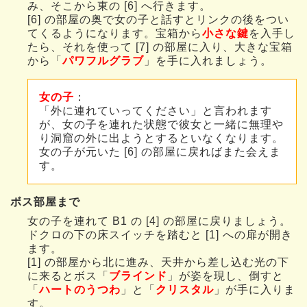
み、そこから東の [6] へ行きます。
[6] の部屋の奥で女の子と話すとリンクの後をつい
てくるようになります。宝箱から
小さな鍵
を入手し
たら、それを使って [7] の部屋に入り、大きな宝箱
から「
パワフルグラブ
」を手に入れましょう。
女の子
：
「外に連れていってください」と言われます
が、女の子を連れた状態で彼女と一緒に無理や
り洞窟の外に出ようとするといなくなります。
女の子が元いた [6] の部屋に戻ればまた会えま
す。
ボス部屋まで
女の子を連れて B1 の [4] の部屋に戻りましょう。
ドクロの下の床スイッチを踏むと [1] への扉が開き
ます。
[1] の部屋から北に進み、天井から差し込む光の下
に来るとボス「
ブラインド
」が姿を現し、倒すと
「
ハートのうつわ
」と「
クリスタル
」が手に入りま
す。