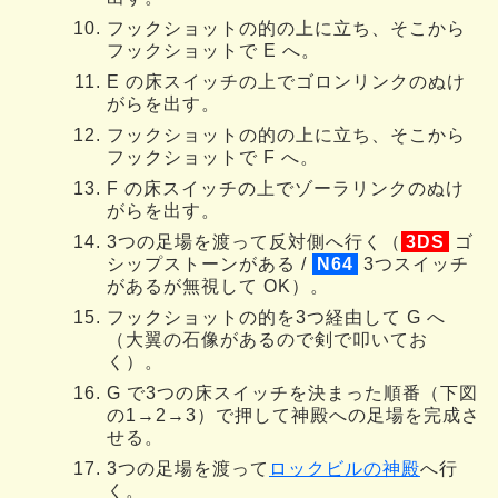
フックショットの的の上に立ち、そこから
フックショットで E へ。
E の床スイッチの上でゴロンリンクのぬけ
がらを出す。
フックショットの的の上に立ち、そこから
フックショットで F へ。
F の床スイッチの上でゾーラリンクのぬけ
がらを出す。
3つの足場を渡って反対側へ行く（
3DS
ゴ
シップストーンがある /
N64
3つスイッチ
があるが無視して OK）。
フックショットの的を3つ経由して G へ
（大翼の石像があるので剣で叩いてお
く）。
G で3つの床スイッチを決まった順番（下図
の1→2→3）で押して神殿への足場を完成さ
せる。
3つの足場を渡って
ロックビルの神殿
へ行
く。