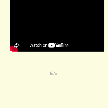
天地反転
ロックビルの神殿
で「光の矢」を入手する。神殿前
のブロックを動かして、露出した“赤いしるし”を光
の矢で射ると天地が反転する。
ロックビルの神殿をクリアするために
は、“表”と“裏”両方を攻略しないといけない。
※ 大翼の石像からロックビルの神殿を反転さ
せる楽なやり方
：
Gの2のスイッチだけを抜け殻で押す。フック