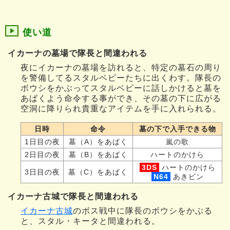
使い道
イカーナの墓場で隊長と間違われる
夜にイカーナの墓場を訪れると、特定の墓石の周り
を警備してるスタルベビーたちに出くわす。隊長の
ボウシをかぶってスタルベビーに話しかけると墓を
あばくよう命令する事ができ、その墓の下に広がる
空洞に降りられ貴重なアイテムを手に入れられる。
日時
命令
墓の下で入手できる物
1日目の夜
墓（A）をあばく
嵐の歌
2日目の夜
墓（B）をあばく
ハートのかけら
3DS
ハートのかけら
3日目の夜
墓（C）をあばく
N64
あきビン
イカーナ古城で隊長と間違われる
イカーナ古城
のボス戦中に隊長のボウシをかぶる
と、スタル・キータと間違われる。