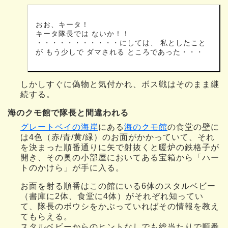
おお、キータ！
キータ隊長では ないか！！
・・・・・・・・・・・にしては、 私としたこと
が もう少しで ダマされる ところであった・・・
しかしすぐに偽物と気付かれ、ボス戦はそのまま継
続する。
海のクモ館で隊長と間違われる
グレートベイの海岸
にある
海のクモ館
の食堂の壁に
は4色（赤/青/黄/緑）のお面がかかっていて、それ
を決まった順番通りに矢で射抜くと暖炉の鉄格子が
開き、その奥の小部屋においてある宝箱から「ハー
トのかけら」が手に入る。
お面を射る順番はこの館にいる6体のスタルベビー
（書庫に2体、食堂に4体）がそれぞれ知ってい
て、隊長のボウシをかぶっていればその情報を教え
てもらえる。
スタルベビーからのヒントなしでも総当たりで順番