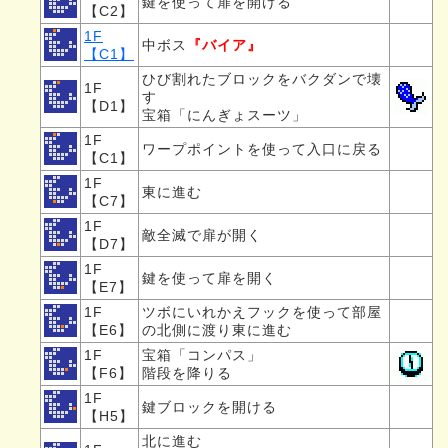
鍵を使って扉を開ける
【C2】
1F
中ボス
『バイア』
【C1】
ひび割れたブロックをバクダンで壊
1F
す
【D1】
宝箱「にんぎょスーツ」
1F
ワープポイントを使って入口に戻る
【C1】
1F
東に進む
【C7】
1F
敵全滅で扉が開く
【D7】
1F
鍵を使って扉を開く
【E7】
1F
ツボにいれかえフックを使って部屋
【E6】
の北側に渡り東に進む
1F
宝箱「コンパス」
【F6】
階段を降りる
1F
鍵ブロックを開ける
【H5】
北に進む