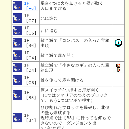
1F
燭台4つに火を点けると壁が動く
【F6】
入口まで戻る
1F
北に進む
【C7】
1F
西に進む
【C6】
1F
敵全滅で「コンパス」の入った宝箱
【B6】
出現
1F
敵全滅で扉が開く
【C4】
1F
敵全滅で「小さなカギ」の入った宝
【D4】
箱出現
1F
鍵を使って扉を開ける
【C5】
床スイッチ2つ押すと扉が開く
1F
（1つはソマリアのつえのブロック
【B5】
で、もう1つはツボで押す）
ひび割れたブロックを爆破し、北側
の壁も爆破する
1F
現時点では【B3】に行っても何もで
【B4】
きないので、ダンジョンを出
て“今”に行く