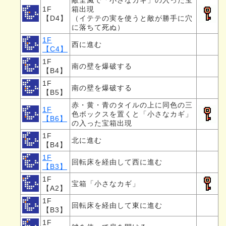
敵全滅で「小さなカギ」の入った宝
1F
箱出現
【D4】
（イテテの実を使うと敵が勝手に穴
に落ちて死ぬ）
1F
西に進む
【C4】
1F
南の壁を爆破する
【B4】
1F
南の壁を爆破する
【B5】
赤・黄・青のタイルの上に同色の三
1F
色ボックスを置くと「小さなカギ」
【B6】
の入った宝箱出現
1F
北に進む
【B4】
1F
回転床を経由して西に進む
【B3】
1F
宝箱「小さなカギ」
【A2】
1F
回転床を経由して東に進む
【B3】
1F