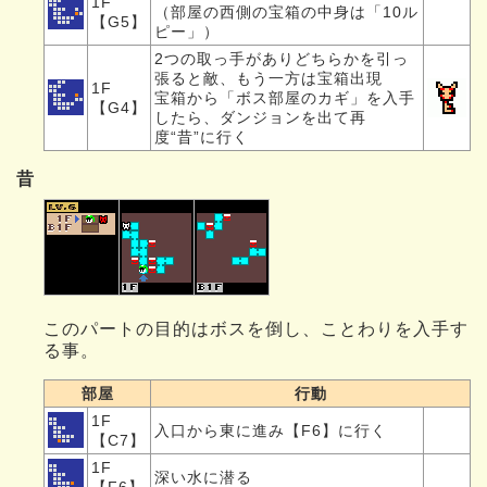
1F
（部屋の西側の宝箱の中身は「10ル
【G5】
ピー」）
2つの取っ手がありどちらかを引っ
張ると敵、もう一方は宝箱出現
1F
宝箱から「ボス部屋のカギ」を入手
【G4】
したら、ダンジョンを出て再
度“昔”に行く
昔
このパートの目的はボスを倒し、ことわりを入手す
る事。
部屋
行動
1F
入口から東に進み【F6】に行く
【C7】
1F
深い水に潜る