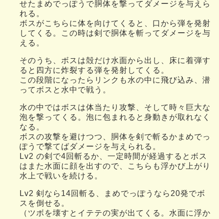
せたまめでっぽうで胴体を撃ってダメージを与えら
れる。
ボスがこちらに体を向けてくると、口から弾を発射
してくる。この時は剣で胴体を斬ってダメージを与
える。
そのうち、ボスは殻だけ水面から出し、床に着弾す
ると四方に炸裂する弾を発射してくる。
この段階になったらリンクも水の中に飛び込み、潜
ってボスと水中で戦う。
水の中ではボスは体当たり攻撃、そして時々巨大な
泡を撃ってくる。泡に包まれると身動きが取れなく
なる。
ボスの攻撃を避けつつ、胴体を剣で斬るかまめでっ
ぽうで撃てばダメージを与えられる。
Lv2 の剣で4回斬るか、一定時間が経過するとボス
はまた水面に顔を出すので、こちらも浮かび上がり
水上で戦いを続ける。
Lv2 剣なら14回斬る、まめでっぽうなら20発でボ
スを倒せる。
（ツボを壊すとイテテの実が出てくる。水面に浮か