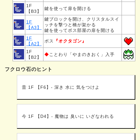
1F
鍵を使って扉を開ける
【B3】
鍵ブロックを開け、クリスタルスイ
1F
ッチを撃つと橋が架かる
【A3】
鍵を使ってボス部屋の扉を開ける
1F
ボス
『オクタゴン』
【A2】
1F
◆
ことわり「やまのきおく」入手
【B2】
フクロウ石のヒント
昔 1F 【F6】- 深き 水に 気をつけよ
今 1F 【D4】- 魔物は 臭いに いざなわれる