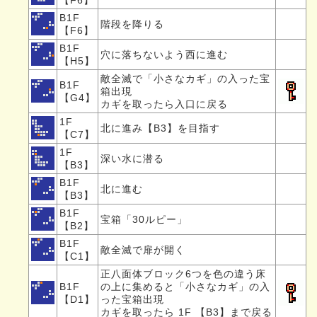
【F6】
B1F
階段を降りる
【F6】
B1F
穴に落ちないよう西に進む
【H5】
敵全滅で「小さなカギ」の入った宝
B1F
箱出現
【G4】
カギを取ったら入口に戻る
1F
北に進み【B3】を目指す
【C7】
1F
深い水に潜る
【B3】
B1F
北に進む
【B3】
B1F
宝箱「30ルピー」
【B2】
B1F
敵全滅で扉が開く
【C1】
正八面体ブロック6つを色の違う床
B1F
の上に集めると「小さなカギ」の入
【D1】
った宝箱出現
カギを取ったら 1F 【B3】まで戻る