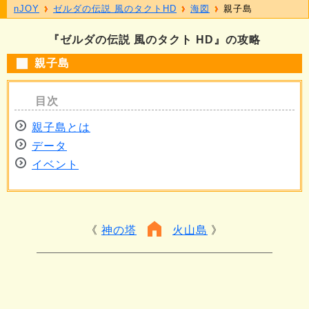
nJOY
ゼルダの伝説 風のタクトHD
海図
親子島
『ゼルダの伝説 風のタクト HD』の攻略
親子島
親子島とは
データ
イベント
神の塔
火山島