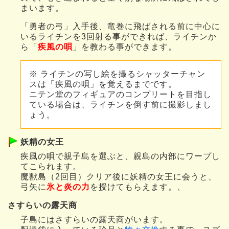
まいます。
「勇者の弓」入手後、竜巻に飛ばされる前に中心に
いるライチンを3回射る事ができれば、ライチンか
ら「
疾風の唄
」を教わる事ができます。
※ ライチンの写し絵を撮るシャッターチャン
スは「疾風の唄」を覚えるまでです。
ニテン堂のフィギュアのコンプリートを目指し
ている場合は、ライチンを倒す前に撮影しまし
ょう。
妖精の女王
疾風の唄で親子島を選ぶと、親島の内部にワープし
てこられます。
魔獣島（2回目）クリア後に妖精の女王に会うと、
弓矢に
氷と炎の力
を授けてもらえます。、
さすらいの露天商
子島にはさすらいの露天商がいます。