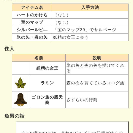
アイテム名
入手方法
ハートのかけら
（なし）
宝のマップ
（なし）
シルバールピ—
「宝のマップ29」でサルベージ
氷の矢・炎の矢
妖精の女王に会う
住人
名前
説明
氷の矢と炎の矢を授けてくれ
妖精の女王
る
ラミン
森の樹を育てているコログ族
ゴロン族の露天
さすらいの行商
商
魚男の話