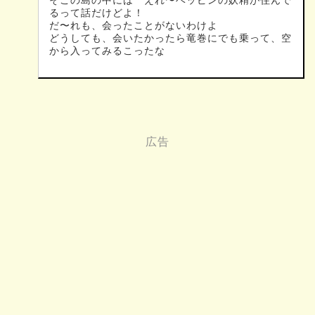
そこの島の中には えれ〜ベッピンの妖精が住んで
るって話だけどよ！
だ〜れも、会ったことがないわけよ
どうしても、会いたかったら竜巻にでも乗って、空
から入ってみるこったな