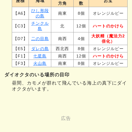
座標
海域
お宝
方角
数
ひし形段
【A6】
南東
8個
オレンジルピー
の島
チンクル
【C3】
北
12個
ハートのかけら
島
大妖精（魔法力2
【D7】
二の目島
南西
4個
倍化）
【E5】
ダレの島
西北西
8個
オレンジルピー
【F1】
七星島
南西
12個
ハートのかけら
【F3】
火山島
南東
8個
オレンジルピー
ダイオクタのいる場所の目印
昼間、カモメが群れて飛んでいる海上の真下にダイ
オクタがいます。