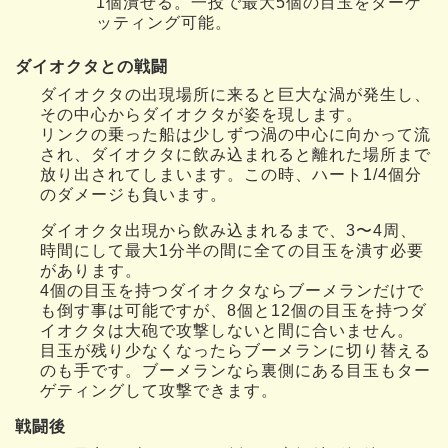
1個潰せる。一投で最大5個の目玉をターゲ
ッティング可能。
ダイオクタとの戦闘
ダイオクタの出現場所に来ると巨大な渦が発生し、
その中心からダイオクタが姿を現します。
リンクの乗った船は少しずつ渦の中心に向かって流
され、ダイオクタに飲み込まれると離れた場所まで
放り出されてしまいます。この時、ハート1/4個分
のダメージも負います。
ダイオクタ出現から飲み込まれるまで、3〜4周、
時間にして最大1分半の間に全ての目玉を潰す必要
があります。
4個の目玉を持つダイオクタならブーメランだけで
も倒す事は可能ですが、8個と12個の目玉を持つダ
イオクタは大砲で攻撃しないと間に合いません。
目玉が残り少なくなったらブーメランに切り替える
のも手です。ブーメランなら裏側にある目玉もター
ゲティングして攻撃できます。
戦闘後