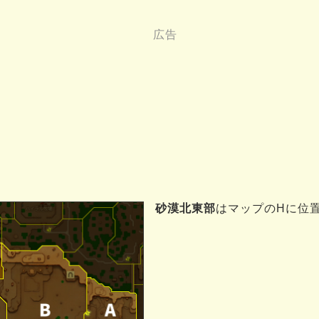
砂漠北東部
はマップのHに位