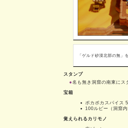
「ゲルド砂漠北部の無」
スタンプ
●
名も無き洞窟の南東にス
宝箱
ポカポカスパイス 
100ルピー（洞窟
覚えられるカリモノ