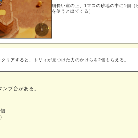
細長い崖の上、1マスの砂地の中に1個（
を使うと出てくる）
をクリアすると、トリィが見つけた力のかけらを2個もらえる。
タンプ台がある。
5個
内）