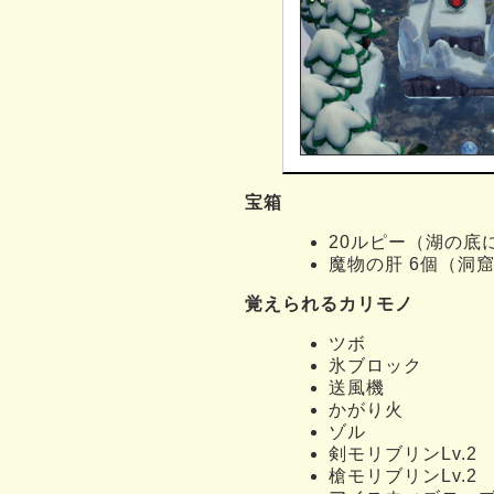
宝箱
20ルピー（湖の底
魔物の肝 6個（洞
覚えられるカリモノ
ツボ
氷ブロック
送風機
かがり火
ゾル
剣モリブリンLv.2
槍モリブリンLv.2