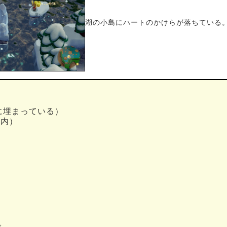
湖の小島にハートのかけらが落ちている
に埋まっている）
窟内）