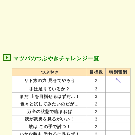
マツバのつぶやきチャレンジ一覧
つぶやき
目標数
特別報酬
リト族の力 見せてやろう
2
手は足りているか？
3
まだ 上を目指せるはずだ…！
3
色々と試してみたいのだが…
2
万全の状態で臨まねば
2
我が武勇を見るがいい！
3
敵は この手で討つ！
2
いかな敵も 恐れるに足らず！
2