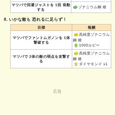
マツバで回避ジャストを 1回 発動
ゾナニウム鋼 槍
する
8. いかな敵も 恐れるに足らず！
目標
報酬
高純度ゾナニウム
マツバでファントムガノンを 1体
鋼 槍
撃破する
1000ルピー
高純度ゾナニウム
マツバで 2体の敵の弱点を攻撃す
鋼 槍
る
ダイヤモンド x1