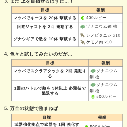
3. まだ 上を目指せるはずだ…！
目標
報酬
400ルピー
マツバでキースを 20体 撃破する
ゾナニウム鋼 槍
回避ジャストを 2回 発動する
シノビタニシ x10
ゾナウギアで敵を 10体 撃破する
ケモノ肉 x10
4. 色々と試してみたいのだが…
目標
報酬
ゾナニウム
マツバでスクラアタックを 2回 発動す
る
鋼 槍
ゾナニウム
1回のバトルで敵を 5体以上 必殺技で
鋼 槍
撃退する
500ルピー
5. 万全の状態で臨まねば
目標
報酬
武器強化拠点で武器を 1回 強化す
500ルピー