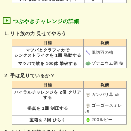
つぶやきチャレンジの詳細
1. リト族の力 見せてやろう
目標
報酬
マツバとクラフィカで
風切羽の槍
シンクストライクを 1回 発動する
ゾナニウム鋼 槍
マツバで敵を 100体 撃破する
2. 手は足りているか？
目標
報酬
ハイラルチャレンジを 2個 クリア
ガンバリ草 x5
する
ゴーゴースミレ
拠点を 1回 制圧する
x5
200ルピー
宝箱を 3回 ひらく