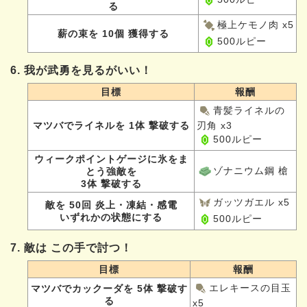
る
極上ケモノ肉 x5
薪の束を 10個 獲得する
500ルピー
6. 我が武勇を見るがいい！
目標
報酬
青髪ライネルの
マツバでライネルを 1体 撃破する
刃角 x3
500ルピー
ウィークポイントゲージに氷をま
ゾナニウム鋼 槍
とう強敵を
3体 撃破する
ガッツガエル x5
敵を 50回 炎上・凍結・感電
いずれかの状態にする
500ルピー
7. 敵は この手で討つ！
目標
報酬
エレキースの目玉
マツバでカックーダを 5体 撃破す
る
x5