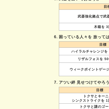
目
武器強化拠点で武器
木箱を 3
6. 困っている人々を 放って
目標
ハイラルチャレンジを 
リザルフォスを 5
ウィークポイントゲージ
7. アツい絆 見せつけてやろ
目標
トクサとキーニ
シンクストライクを 1
トクサと謎のゴー