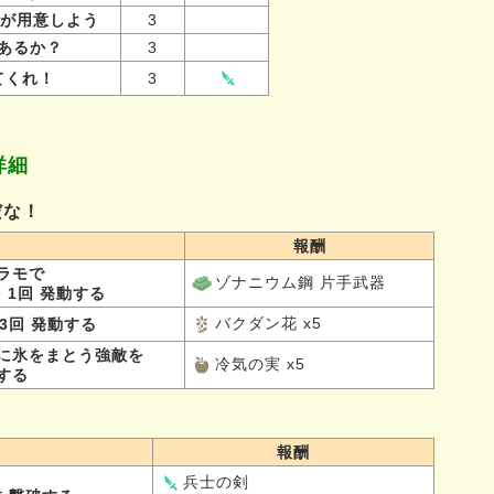
達が用意しよう
3
あるか？
3
てくれ！
3
詳細
だな！
報酬
ラモで
ゾナニウム鋼 片手武器
 1回 発動する
バクダン花 x5
3回 発動する
に氷をまとう強敵を
冷気の実 x5
破する
報酬
兵士の剣