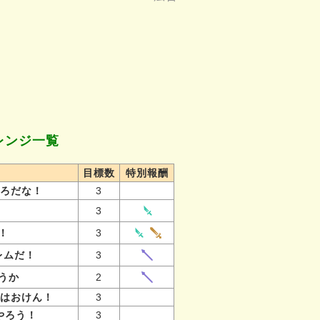
レンジ一覧
目標数
特別報酬
ころだな！
3
！
3
！
3
レムだ！
3
うか
2
てはおけん！
3
やろう！
3