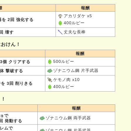
標
報酬
アカリダケ x5
を 2回 強化する
400ルピー
丈夫な長棒
回 壊す
はおけん！
報酬
500ルピー
3個 クリアする
ゾナニウム鋼 片手武器
0体 撃破する
ケモノ肉 x10
を 3回 削りきる
400ルピー
う！
報酬
ョで
ゾナニウム鋼 両手武器
回 発動する
レムで
ゾナニウム鋼 片手武器