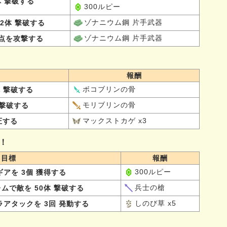
体 撃破する
300ルピー
ゾナニウム鋼 片手武器
2体 撃破する
ゾナニウム鋼 片手武器
弱点を攻撃する
報酬
ボコブリンの骨
体 撃破する
モリブリンの骨
 撃破する
マックストカゲ x3
圧する
！
目標
報酬
300ルピー
アを 3個 獲得する
兵士の槍
ムで敵を 50体 撃破する
しのび草 x5
アタックを 3回 発動する