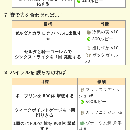
400ルピー
化する
7. 皆で力を合わせれば…！
目標
報酬
冷気の実 x10
ゼルダとカラモで バトルに出撃す
る
300ルピー
姫しずか x10
ゼルダと騎士ゴーレムで
ガッツガエル
シンクストライクを 1回 発動する
x3
8. ハイラルを 護らなければ
目標
報酬
マックスラディッ
ボコブリンを 500体 撃破する
シュ x5
500ルピー
ウィークポイントゲージを 3回
ガッツニンジン x5
削りきる
ゾナニウム鋼 片手
1回のバトルで 敵を 800体 撃破
する
武器