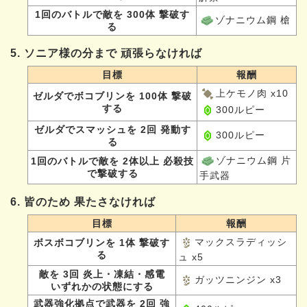
1回のバトルで敵を 300体 撃破す
ゾナニウム鋼 槍
る
5. ソニア様の分まで 頑張らなければ
目標
報酬
上ケモノ肉 x10
ゼルダでボコブリンを 100体 撃破
する
300ルピー
ゼルダでスマッシュを 2回 発動す
300ルピー
る
ゾナニウム鋼 片
1回のバトルで敵を 2体以上 必殺技
で撃破する
手武器
6. 皆のため 果たさなければ
目標
報酬
マックスラディッシ
ボスボコブリンを 1体 撃破す
る
ュ x5
敵を 3回 炎上・凍結・感電
ガッツニンジン x3
いずれかの状態にする
武器強化拠点で武器を 2回 強