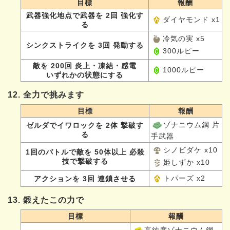
目標
報酬
武器強化地点で武器を 2回 強化す
ダイヤモンド x1
る
冷気の実 x5
シンクストライクを 3回 発動する
300ルピー
敵を 200回 炎上・凍結・感電
1000ルピー
いずれかの状態にする
12. 全力で挑みます
目標
報酬
ゾナニウム鋼 片
ゼルダでイワロックを 2体 撃破す
る
手武器
シノビダケ x10
1回のバトルで敵を 50体以上 必殺
技で撃破する
姫しずか x10
トパーズ x2
アクションを 3回 連鎖させる
13. 鍛えたこの力で
目標
報酬
高純度ゾナニウム鋼