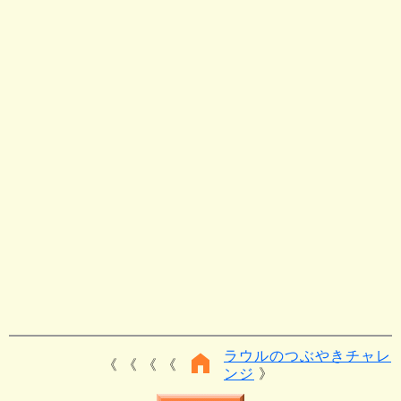
ラウルのつぶやきチャレ
《 《 《
ンジ