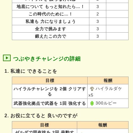
地底について もっと知れたら…！
3
この時代のために…！
2
私達も 力になりましょう
3
全力で挑みます
3
鍛えたこの力で
3
つぶやきチャレンジの詳細
1. 私達に できることを
目標
報酬
ハイラルダケ
ハイラルチャレンジを 2個 クリアす
る
x5
300ルピー
武器強化拠点で武器を 1回 強化する
2. お役に立てると 良いのですが
目標
報酬
ゼルダで固有技を 2回 発動す