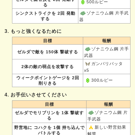
500ルピー
る
ゾナニウム鋼 片手武
シンクストライクを 2回 発動
する
器
3. もっと強くなるために
目標
報酬
ゾナニウム鋼 片手
ゼルダで敵を 150体 撃破する
武器
ガンバリバッタ
2体の敵の弱点を攻撃する
x5
ウィークポイントゲージを 2回
300ルピー
削りきる
4. お手伝いさせてください
目標
報酬
ゾナニウム鋼 片
ゼルダでモリブリンを 1体 撃破す
る
手武器
新しい野営効果
野営地に コハクを 1個 持ち込んで
バトルする
解禁