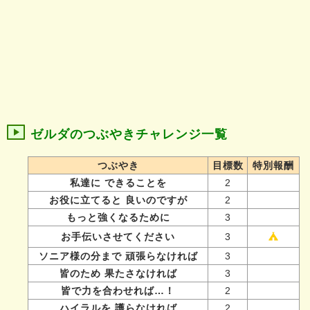
ゼルダのつぶやきチャレンジ一覧
つぶやき
目標数
特別報酬
私達に できることを
2
お役に立てると 良いのですが
2
もっと強くなるために
3
お手伝いさせてください
3
ソニア様の分まで 頑張らなければ
3
皆のため 果たさなければ
3
皆で力を合わせれば…！
2
ハイラルを 護らなければ
2