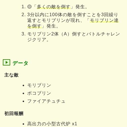
🟡「
多くの敵を倒す
」発生。
3分以内に100体の敵を倒すことを3回繰り
返すとモリブリンが現れ、「
モリブリン達
を倒す
」発生。
モリブリン2体（A）倒すとバトルチャレン
ジクリア。
データ
主な敵
モリブリン
ボコブリン
ファイアチュチュ
初回報酬
高出力の小型古代炉 x1