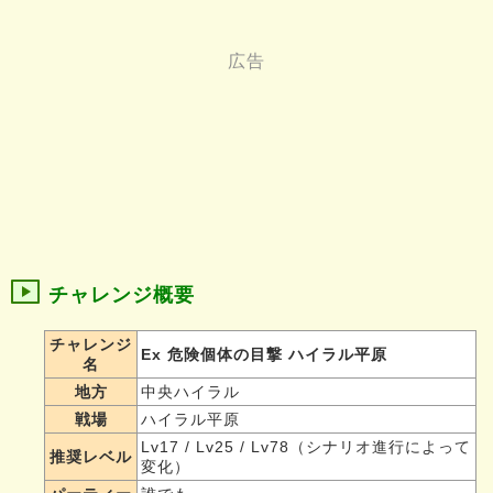
チャレンジ概要
チャレンジ
Ex 危険個体の目撃 ハイラル平原
名
地方
中央ハイラル
戦場
ハイラル平原
Lv17 / Lv25 / Lv78（シナリオ進行によって
推奨レベル
変化）