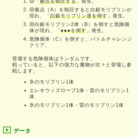
🟡「
拠点を制圧する
」発生。
🟡拠点（A）を制圧すると白銀モリブリンが
現れ、「
白銀モリブリン達を倒す
」発生。
🟡白銀モリブリン2体（B）を倒すと危険個
体が現れ、「
●●●を倒す
」発生。
危険個体（C）を倒すと、バトルチャレンジ
クリア。
登場する危険個体はランダムです。
戦っていると、以下の強力な魔物が次々と登場し参
戦します。
氷のモリブリン1体
エレキウィズローブ1体・雷のモリブリン1
体
氷のモリブリン1体・雷のモリブリン1体
データ