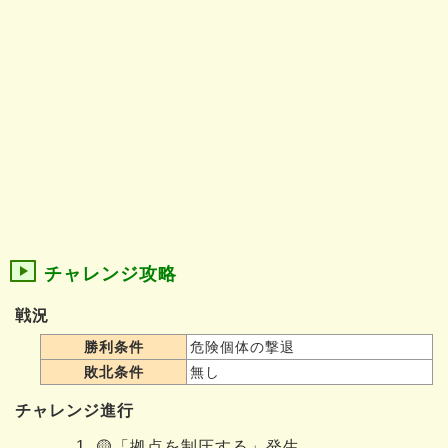
チャレンジ攻略
戦況
勝利条件
危険個体の撃退
敗北条件
無し
チャレンジ進行
🟡「
拠点を制圧する
」発生。