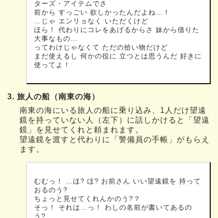
ターズ・アイテムでさ
前から すっごい 欲しかったんだよね…！
…じゃ エンリョなく いただくけど
ほら！ 代わりにコレをあげるからさ 妹から借りた
大事なもの…
ってわけじゃなくて ただの拾い物だけど
まだ使えるし 何かの役に 立つとは思うんだ 好きに
使ってよ！
3. 旅人の船（南東の海）
南東の海にいる旅人の船に乗り込み、1人だけ望遠
鏡を持っていない人（左下）に話しかけると「望遠
鏡」を見せてくれと頼まれます。
望遠鏡を渡すと代わりに「警備員の手帳」がもらえ
ます。
むむっ！ …ほ? ほ? お前さん いい望遠鏡を 持って
おるのう?
ちょっと見せてくれんかのう?？
そっ！ それは…っ！ わしの名前が書いてあるの
う?