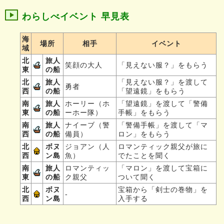
わらしべイベント 早見表
海
場所
相手
イベント
域
北
旅人
笑顔の大人
「見えない服？」をもらう
東
の船
北
旅人
「見えない服？」を渡して
勇者
西
の船
「望遠鏡」をもらう
南
旅人
ホーリー（ホ
「望遠鏡」を渡して「警備
東
の船
ーホー隊）
手帳」をもらう
南
旅人
ナイーブ（警
「警備手帳」を渡して「マ
西
の船
備員）
ロン」をもらう
北
ボヌ
ジョアン（人
ロマンティック親父が旅に
西
ン島
魚）
でたことを聞く
南
旅人
ロマンティッ
「マロン」を渡して宝箱に
東
の船
ク親父
ついて聞く
北
ボヌ
宝箱から「剣士の巻物」を
-
西
ン島
入手する