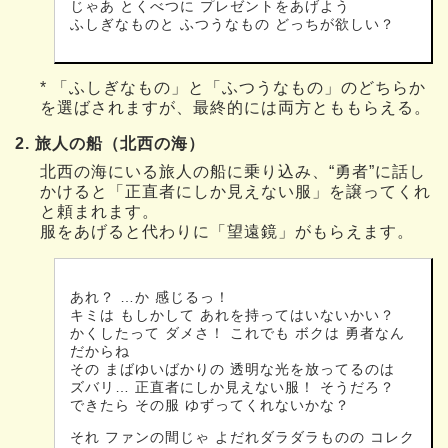
じゃあ とくべつに プレゼントをあげよう
ふしぎなものと ふつうなもの どっちが欲しい？
* 「ふしぎなもの」と「ふつうなもの」のどちらか
を選ばされますが、最終的には両方とももらえる。
2. 旅人の船（北西の海）
北西の海にいる旅人の船に乗り込み、“勇者”に話し
かけると「正直者にしか見えない服」を譲ってくれ
と頼まれます。
服をあげると代わりに「望遠鏡」がもらえます。
あれ？ …か 感じるっ！
キミは もしかして あれを持ってはいないかい？
かくしたって ダメさ！ これでも ボクは 勇者なん
だからね
その まばゆいばかりの 透明な光を放ってるのは
ズバリ… 正直者にしか見えない服！ そうだろ？
できたら その服 ゆずってくれないかな？
それ ファンの間じゃ よだれダラダラものの コレク