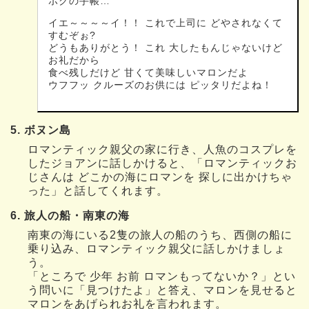
ボクの手帳…
イエ～～～～イ！！ これで上司に どやされなくて
すむぞぉ?
どうもありがとう！ これ 大したもんじゃないけど
お礼だから
食べ残しだけど 甘くて美味しいマロンだよ
ウフフッ クルーズのお供には ピッタリだよね！
5. ボヌン島
ロマンティック親父の家に行き、人魚のコスプレを
したジョアンに話しかけると、「ロマンティックお
じさんは どこかの海にロマンを 探しに出かけちゃ
った」と話してくれます。
6. 旅人の船・南東の海
南東の海にいる2隻の旅人の船のうち、西側の船に
乗り込み、ロマンティック親父に話しかけましょ
う。
「ところで 少年 お前 ロマンもってないか？」とい
う問いに「見つけたよ」と答え、マロンを見せると
マロンをあげられお礼を言われます。