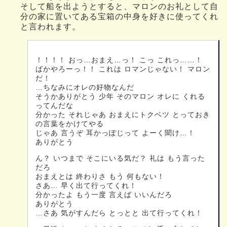
そして船を出ようとすると、マロンのお礼として自
分の家に置いてある宝箱の中身を好きに使ってくれ
と言われます。
！！！！ おっ…おまえ…っ！ こっ これっ……！
ばかやろーっ！！ これは ロマンじゃない！ マロン
だ！
…ちなみにオレの好物なんだ
そうかありがとう 少年 そのマロン オレに くれる
ってんだな
分かった それじゃあ おまえにトクベツ とっておき
の言葉をかけてやる
じゃあ 言うぞ 耳かっぽじって よーく聞け…！
ありがとう
ん？ いつまで そこにいる気だ？ 礼は もう言った
だろ
おまえとは 終わりさ もう 何もない！
さあ… 早く出て行ってくれ！
分かったよ もう一度 言えば いいんだろ
ありがとう
…さあ 気がすんだら とっとと 出て行ってくれ！