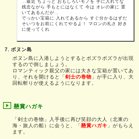
…最近 ちょっと おもしろいモノを 手に入れてな
残念ながら 手もとにはなくて 今は オレの家に 置
いてあるんだが…
でっかい宝箱に 入れてあるから すぐ分かるはずだ
そいつをお前にくれてやるよ！ マロンの礼さ 好き
に使ってくれ
7. ボヌン島
ボヌン島に入港しようとするとボズラボズラが出現
するので倒しましょう。
ロマンティック親父の家には大きな宝箱が置いてあ
り、それを開けると「
剣士の巻物
」が手に入り、大
回転斬りが使えるようになります。
懸賞ハガキ
「剣士の巻物」入手後に再び笑顔の大人（北東の
海・旅人の船）に会うと、「
懸賞ハガキ
」がもらえ
ます。