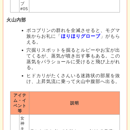
ブ
#05
火山内部
ボコブリンの群れを全滅させると、モグマ
族からお礼に「
ほりほりグローブ
」がもら
える。
穴掘りスポットを掘るとルピーやお宝が出
てくるが、蒸気が噴き出す事もある。この
蒸気をパラショールに受けると飛び上がれ
る。
ヒドカリがたくさんいる迷路状の部屋を抜
け、上昇気流に乗って火山中腹部へ出る。
アイテ
ム・イ
説明
ベント
等
女
神
キ