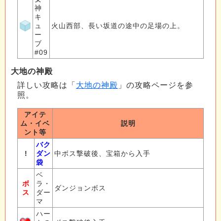
神
キ
ュ
火山西部、長い坂道の途中の足場の上。
ー
ブ
#09
大地の神殿
詳しい攻略は「
大地の神殿
」の攻略ページを参
照。
アイテ
ム・イベ
説明
ント等
バク
!
ダン
中ボス撃破後、宝箱から入手
袋
ベ
ボ
ラ・
ダンジョンボス
ス
ダー
マ
ハー