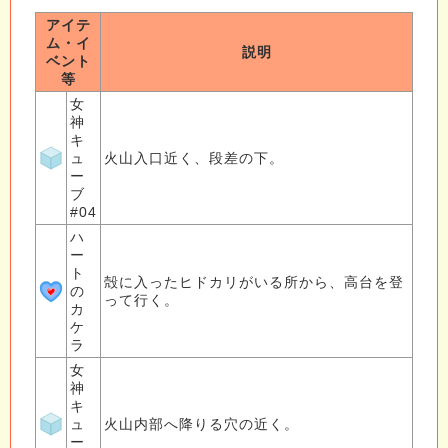
アイテ
ム・イ
説明
ベント
等
女
神
キ
ュ
火山入口近く、段差の下。
ー
ブ
#04
ハ
ー
ト
殻に入ったヒドカリがいる所から、高台を登
の
って行く。
カ
ケ
ラ
女
神
キ
ュ
火山内部へ降りる穴の近く。
ー