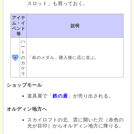
スロット」も買っておく。
アイテ
ム・イ
説明
ベント
等
ハ
ー
ト
の
「命のメダル」購入後に店に並ぶ。
カ
ケ
ラ
ショップモール
道具屋で「
鉄の盾
」が売り出される。
オルディン地方へ
スカイロフトの北、雲に開いた穴（赤色の
光が目印）からオルディン地方に降りる。