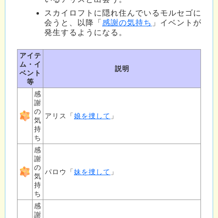
スカイロフトに隠れ住んでいるモルセゴに
会うと、以降「
感謝の気持ち
」イベントが
発生するようになる。
アイテ
ム・イ
説明
ベント
等
感
謝
の
アリス「
娘を捜して
」
気
持
ち
感
謝
の
パロウ「
妹を捜して
」
気
持
ち
感
謝