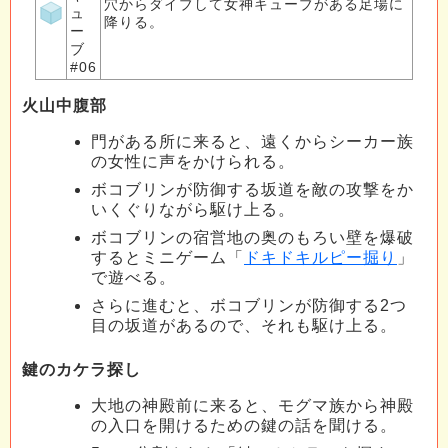
穴からダイブして女神キューブがある足場に
ュ
降りる。
ー
ブ
#06
火山中腹部
門がある所に来ると、遠くからシーカー族
の女性に声をかけられる。
ボコブリンが防御する坂道を敵の攻撃をか
いくぐりながら駆け上る。
ボコブリンの宿営地の奥のもろい壁を爆破
するとミニゲーム「
ドキドキルピー掘り
」
で遊べる。
さらに進むと、ボコブリンが防御する2つ
目の坂道があるので、それも駆け上る。
鍵のカケラ探し
大地の神殿前に来ると、モグマ族から神殿
の入口を開けるための鍵の話を聞ける。