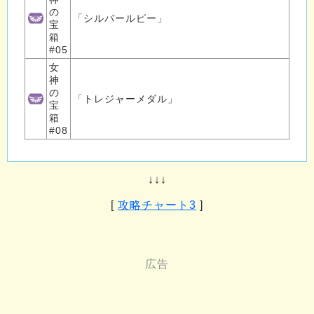
の
「シルバールピー」
宝
箱
#05
女
神
の
「トレジャーメダル」
宝
箱
#08
↓↓↓
[
攻略チャート3
]