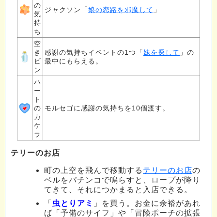
の
ジャクソン「
娘の恋路を邪魔して
」
気
持
ち
空
き
感謝の気持ちイベントの1つ「
妹を探して
」の
ビ
最中にもらえる。
ン
ハ
ー
ト
の
モルセゴに感謝の気持ちを10個渡す。
カ
ケ
ラ
テリーのお店
町の上空を飛んで移動する
テリーのお店
の
ベルをパチンコで鳴らすと、ロープが降り
てきて、それにつかまると入店できる。
「
虫とりアミ
」を買う。お金に余裕があれ
ば「予備のサイフ」や「冒険ポーチの拡張