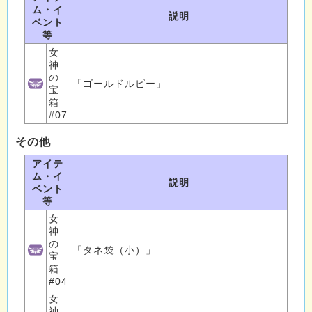
ム・イ
説明
ベント
等
女
神
の
「ゴールドルピー」
宝
箱
#07
その他
アイテ
ム・イ
説明
ベント
等
女
神
の
「タネ袋（小）」
宝
箱
#04
女
神