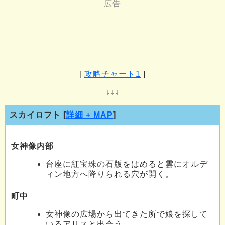
[
攻略チャート1
]
↓↓↓
スカイロフト [
詳細 + MAP
]
女神像内部
台座に紅宝珠の石版をはめると雲にオルデ
ィン地方へ降りられる穴が開く。
町中
女神像の広場から出てきた所で娘を探して
いるアリスと出会う。