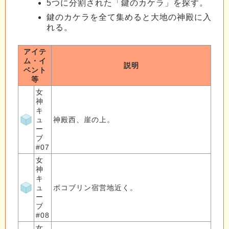
5つに分割された「鍵のカケラ」を探す。
鍵のカケラを全て集めると大地の神殿に入
れる。
アイテ
ム・イ
説明
ベント
等
女
神
キ
ュ
神殿西、崖の上。
ー
ブ
#07
女
神
キ
ュ
ボコブリン宿営地近く。
ー
ブ
#08
女