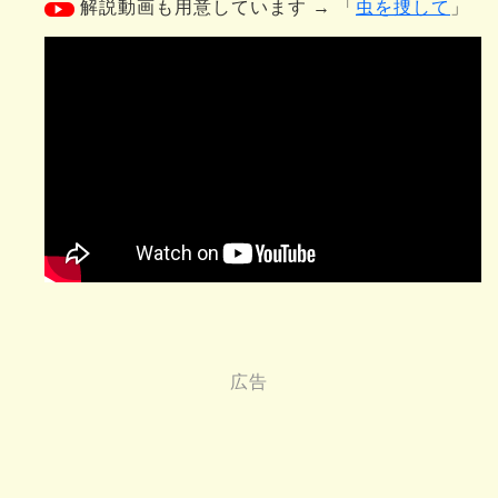
解説動画も用意しています → 「
虫を捜して
」
▶