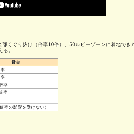
全部くぐり抜け（倍率10倍）、50ルピーゾーンに着地でき
える。
賞金
倍率
倍率
 倍率
 倍率
（倍率の影響を受けない）