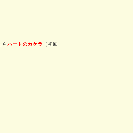
たら
ハートのカケラ
（初回