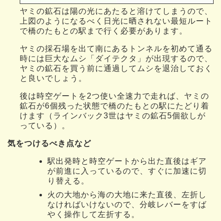
ヤミの鉱石は陽の光にあたると溶けてしまうので、
上図のようになるべく日光に晒されない最短ルート
で橋のたもとの駅まで行く必要があります。
ヤミの採石場を出て南にあるトンネルを初めて通る
時には巨大なムシ「ダイテクタ」が出現するので、
ヤミの鉱石を買う前に通過してムシを退治しておく
と良いでしょう。
後は時空ゲートを2つ使い全速力で走れば、ヤミの
鉱石が6個残った状態で橋のたもとの駅にたどり着
けます（ラインバック3世はヤミの鉱石5個欲しが
っている）。
気をつけるべき点など
駅出発時と時空ゲートから出た直後はギア
が前進に入っているので、すぐに加速に切
り替える。
火の大地から海の大地に来た直後、左折し
なければいけないので、分岐レバーをすば
やく操作して左折する。