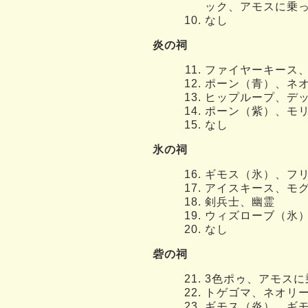
ック、アモスに乗
なし
炎の祠
ファイヤーキース
ポーン（青）、ネ
ヒップループ、デ
ポーン（紫）、モ
なし
氷の祠
ギモス（氷）、フ
アイスキース、モ
剣兵士、幽霊
ウィズローブ（氷
なし
砦の祠
3色ポゥ、アモスに
トゲゴマ、ネオリ
ギモス（炎）、ギ