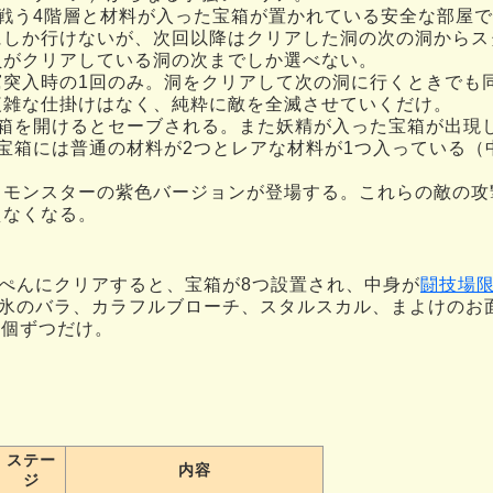
と戦う4階層と材料が入った宝箱が置かれている安全な部屋
にしか行けないが、次回以降はクリアした洞の次の洞からス
員がクリアしている洞の次までしか選べない。
窟突入時の1回のみ。洞をクリアして次の洞に行くときでも
複雑な仕掛けはなく、純粋に敵を全滅させていくだけ。
宝箱を開けるとセーブされる。また妖精が入った宝箱が出現
宝箱には普通の材料が2つとレアな材料が1つ入っている（
常モンスターの紫色バージョンが登場する。これらの敵の攻
えなくなる。
ぺんにクリアすると、宝箱が8つ設置され、中身が
闘技場
氷のバラ、カラフルブローチ、スタルスカル、まよけのお
1個ずつだけ。
ステー
内容
ジ