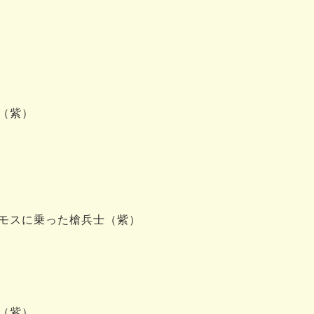
（紫）
モスに乗った槍兵士（紫）
（紫）