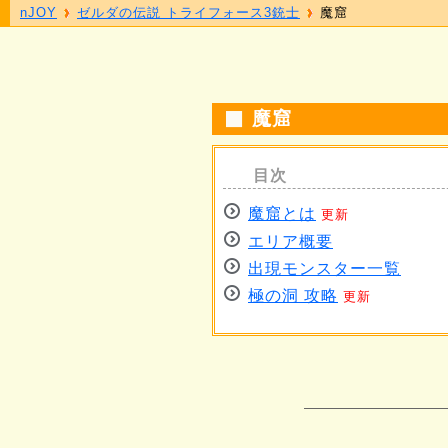
nJOY
ゼルダの伝説 トライフォース3銃士
魔窟
魔窟
魔窟とは
更新
エリア概要
出現モンスター一覧
極の洞 攻略
更新