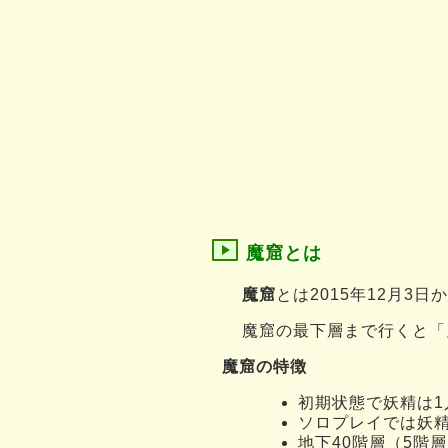
魔窟とは
魔窟
とは2015年12月3
魔窟の最下層まで行くと「
魔窟の特徴
初期状態で妖精は1
ソロプレイでは妖
地下40階層（5階層