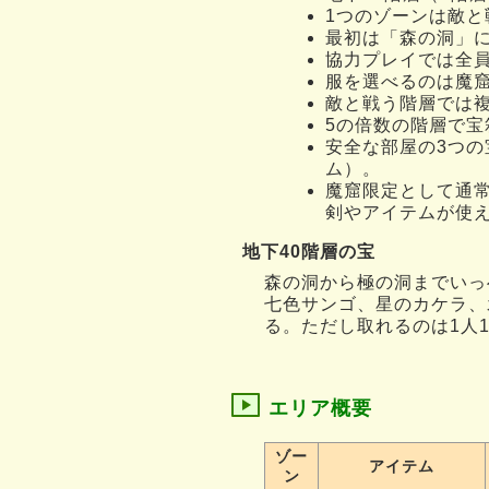
1つのゾーンは敵
最初は「森の洞」
協力プレイでは全
服を選べるのは魔
敵と戦う階層では
5の倍数の階層で
安全な部屋の3つの
ム）。
魔窟限定として通
剣やアイテムが使
地下40階層の宝
森の洞から極の洞までいっ
七色サンゴ、星のカケラ、
る。ただし取れるのは1人
エリア概要
ゾー
アイテム
ン