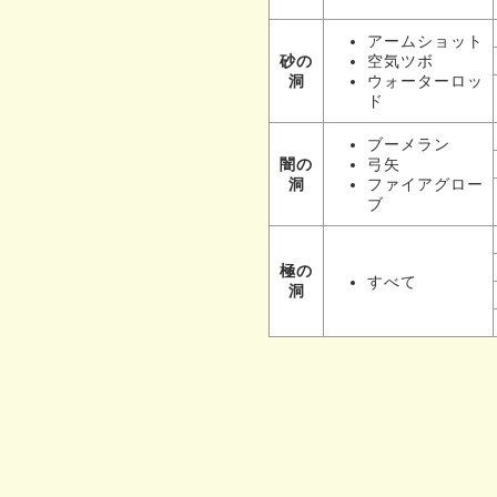
アームショット
空気ツボ
砂の
ウォーターロッ
洞
ド
ブーメラン
弓矢
闇の
ファイアグロー
洞
ブ
極の
すべて
洞