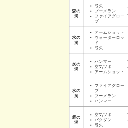
弓矢
ブーメラン
森の
ファイアグロー
洞
ブ
アームショット
ウォーターロッ
水の
ド
洞
弓矢
ハンマー
炎の
空気ツボ
洞
アームショット
ファイアグロー
ブ
氷の
ブーメラン
洞
ハンマー
空気ツボ
砦の
バクダン
洞
弓矢