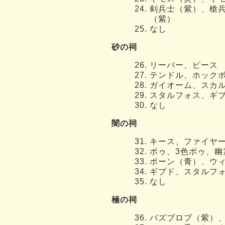
剣兵士（紫）、槍
（紫）
なし
砂の祠
リーバー、ピース
テンドル、ホック
ガイオーム、スカ
スタルフォス、ギ
なし
闇の祠
キース、ファイヤ
ポゥ、3色ポゥ、幽
ポーン（青）、ウ
ギブド、スタルフ
なし
極の祠
バズブロブ（紫）