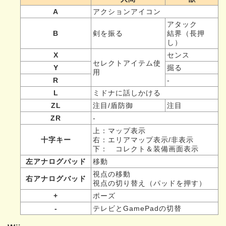
A
アクションアイコン
アタック
B
剣を振る
結界（長押
し）
X
センス
セレクトアイテム使
Y
掘る
用
R
-
L
ミドナに話しかける
ZL
注目/盾防御
注目
ZR
-
上：マップ表示
十字キー
右：エリアマップ表示/非表示
下： コレクト＆装備画面表示
左アナログパッド
移動
視点の移動
右アナログバッド
視点の切り替え（パッドを押す）
+
ポーズ
-
テレビとGamePadの切替