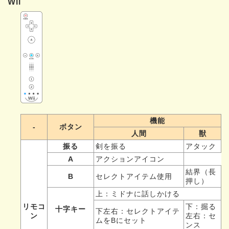
Wii
機能
-
ボタン
人間
獣
振る
剣を振る
アタック
A
アクションアイコン
結界（長
B
セレクトアイテム使用
押し）
上：ミドナに話しかける
リモコ
下：掘る
十字キー
下左右：セレクトアイテ
ン
左右：セ
ムをBにセット
ンス