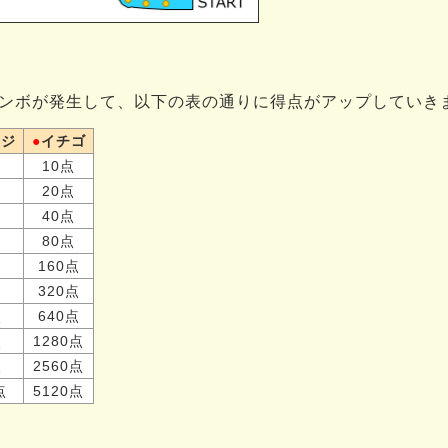
ンボが発生して、以下の表の通りに得点がアップしていき
ンジ
●
イチゴ
10点
20点
40点
80点
160点
320点
点
640点
点
1280点
点
2560点
点
5120点