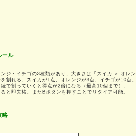
ルール
。
ンジ・イチゴの3種類があり、大きさは「スイカ ＞ オレン
を割れる。スイカが1点、オレンジが3点、イチゴが10点
続で割っていくと得点が2倍になる（最高10個まで）。
ちると即失格。またBボタンを押すことでリタイア可能。
攻略