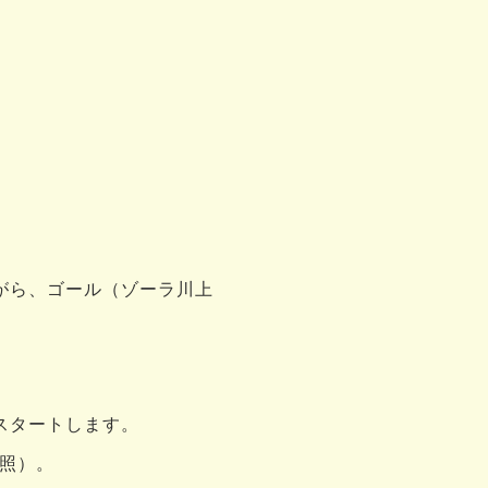
がら、ゴール（ゾーラ川上
。
スタートします。
照）。