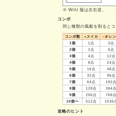
※ WiiU 版は左右逆。
コンボ
同じ種類の風船を割るとコ
コンボ数
●
スイカ
●
オレ
1個
1点
3点
2個
2点
6点
3個
4点
12点
4個
8点
24点
5個
16点
48点
6個
32点
96点
7個
64点
192
8個
128点
384
9個
256点
768
10個〜
512点
1536
攻略のヒント