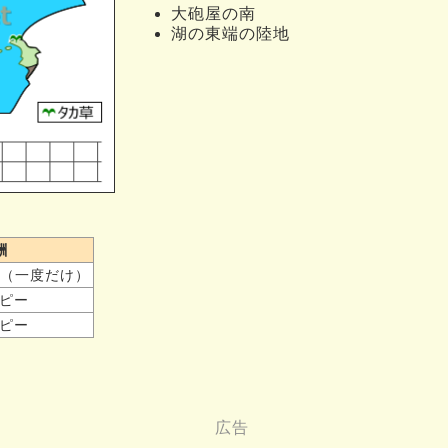
大砲屋の南
湖の東端の陸地
酬
（一度だけ）
ルピー
ルピー