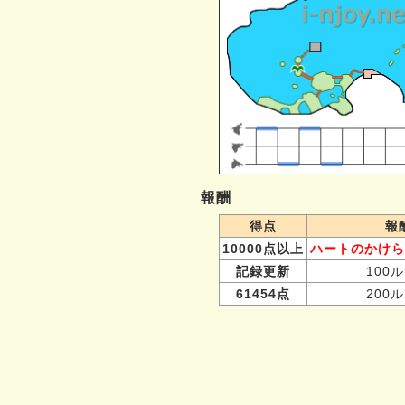
報酬
得点
報
10000点以上
ハートのかけら
記録更新
100
61454点
200