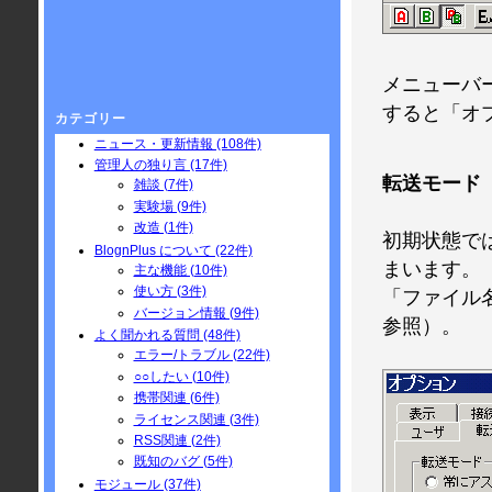
メニューバー
すると「オ
カテゴリー
ニュース・更新情報 (108件)
管理人の独り言 (17件)
転送モード
雑談 (7件)
実験場 (9件)
改造 (1件)
初期状態で
BlognPlus について (22件)
まいます。
主な機能 (10件)
使い方 (3件)
「ファイル名
バージョン情報 (9件)
参照）。
よく聞かれる質問 (48件)
エラー/トラブル (22件)
○○したい (10件)
携帯関連 (6件)
ライセンス関連 (3件)
RSS関連 (2件)
既知のバグ (5件)
モジュール (37件)