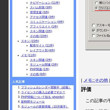
ナビゲーション (11件)
スパム対策 (3件)
管理支援 (3件)
アクセス関連 (3件)
コミュニケーション (4件)
アフィリエイト (1件)
スキン関連 (2件)
その他 (10件)
スキン (15件)
配布サイト (11件)
レイアウト別 (4件)
メモ (11件)
スキン関連 (2件)
モジュール関連 (2件)
PHP関連 (1件)
その他 (6件)
|
メモ::その他
人気記事
フラッシュカレンダー実験中（続報）
評価
ライセンスの購入は必要ですか？
PHP情報について知る: phpinfo()
この記事の
影時間モジュール
モジュールの更新情報（10月後半）