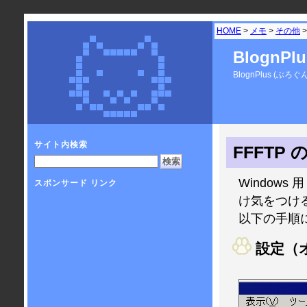
HOME
>
メモ
>
その他
>
BlognP
BlognPlus 
サイト内検索
FFFTP
Windows 
スポンサード リンク
け気をつけ
以下の手順
設定（