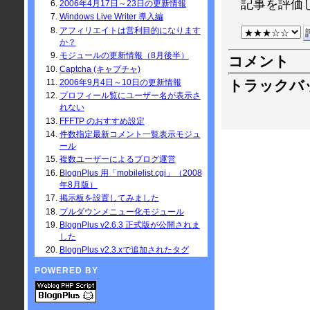
記事を評価
2006年4月17日～23日の更新情報
Windows Live Writer 導入編
アフィリエイトは営利目的になります
か？
モジュールの更新情報（8月後半）
コメント
Captcha (キャプチャ)
トラックバ
2006年9月4日～10日の更新情報
プロフィール覧にユーザー名が表示さ
れない
FFFTP のおすすめ設定
件数指定最新コメント一覧表示モジュ
ール
複数ユーザーによるブログ運営
BlognPlus 用「mobilelist.cgi」（2008
年8月版）
掲示板を設置してみました
プルダウンメニュー化モジュール
BlognPlus v2.6.3 正式版が公開されま
した
BlognPlus v2.3.xで追加されたタグ
POWERED BY