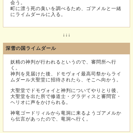
会う。
町に漂う死の臭いを調べるため、ゴアメルと一緒
にライムダールに入る。
↓↓↓
深雪の国ライムダール
妖精の神判が行われるというので、審問所へ行
く。
神判を見届けた後、ドモヴォイ最高司祭からライ
ムダール大聖堂に招待されたら、そこへ向かう。
大聖堂でドモヴォイと神判についてやりとり後、
大聖堂を出た所で修道士・グラディスと審問官・
ヘリオに声をかけられる。
神竜ゴードリィルから竜洞に来るようゴアメルか
ら伝言があったので、竜洞へ行く。