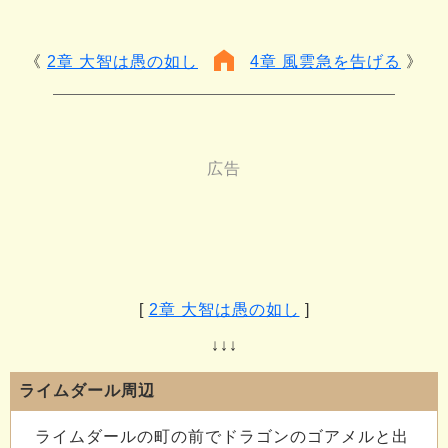
2章 大智は愚の如し
4章 風雲急を告げる
[
2章 大智は愚の如し
]
↓↓↓
ライムダール周辺
ライムダールの町の前でドラゴンのゴアメルと出