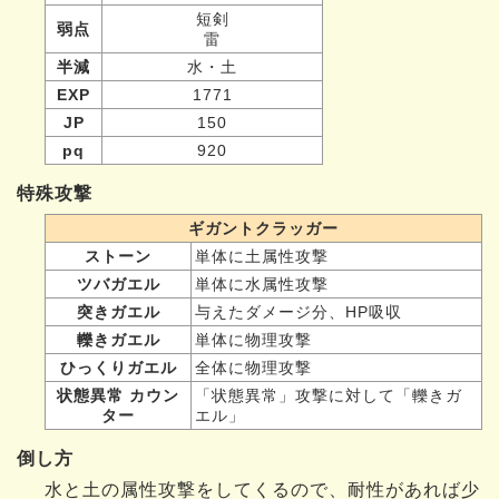
短剣
弱点
雷
半減
水・土
EXP
1771
JP
150
pq
920
特殊攻撃
ギガントクラッガー
ストーン
単体に土属性攻撃
ツバガエル
単体に水属性攻撃
突きガエル
与えたダメージ分、HP吸収
轢きガエル
単体に物理攻撃
ひっくりガエル
全体に物理攻撃
状態異常 カウン
「状態異常」攻撃に対して「轢きガ
ター
エル」
倒し方
水と土の属性攻撃をしてくるので、耐性があれば少