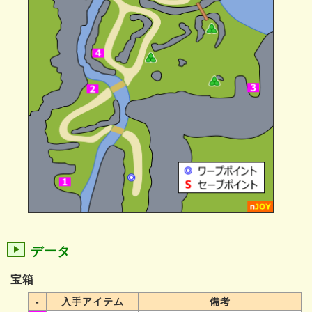
データ
宝箱
-
入手アイテム
備考