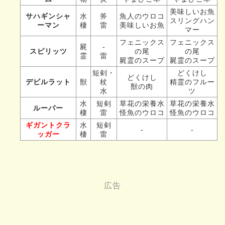
美味しいお魚
サハギンシャ
水
斧
魚人のウロコ
スリングハン
ーマン
棲
雷
美味しいお魚
マー
フェニックス
フェニックス
屍
-
スピリッツ
の尾
の尾
霊
雷
屍霊のスープ
屍霊のスープ
短剣・
どくけし
どくけし
デビルラット
獣
杖
精霊のフルー
獣の肉
水
ツ
水
短剣
草花の栄養水
草花の栄養水
ルーパー
棲
雷
怪魚のウロコ
怪魚のウロコ
ギガントクラ
水
短剣
-
-
ッガー
棲
雷