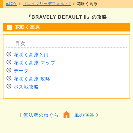
nJOY
ブレイブリーデフォルト2
花咲く高原
『BRAVELY DEFAULT II』の攻略
花咲く高原
花咲く高原とは
花咲く高原 マップ
データ
花咲く高原 攻略
ボス戦攻略
無法者のねぐら
風の渓谷