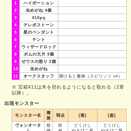
1
ハイポーション
2
虫めがね 4個
3
410pq
4
テレポストーン
5
星のペンダント
6
テント
7
ウィザードロッド
8
ボムの欠片 3個
9
ゼウスの怒り 2個
10
虫めがね
11
オークスタッフ
開けると魔物（スピリッツ x4）
※ 宝箱#11は木を切れるようになると取れる（2章
以降）。
出現モンスター
種
モンスター名
弱点
[落]
[盗]
族
ヴォンオータ
植
杖
どくけし
どくけし
ム
物
炎
やまびこ草
やまびこ草