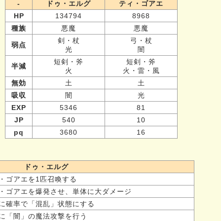
-
ドゥ・エルグ
ティ・ゴアエ
HP
134794
8968
種族
悪魔
悪魔
剣・杖
弓・杖
弱点
光
闇
短剣・斧
短剣・斧
半減
火
火・雷・風
無効
土
土
吸収
闇
光
EXP
5346
81
JP
540
10
pq
3680
16
ドゥ・エルグ
・ゴアエを1匹召喚する
・ゴアエを爆発させ、単体に大ダメージ
に確率で「混乱」状態にする
に「闇」の魔法攻撃を行う