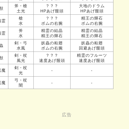
斧・槍
？？？
大地のドラム
獣
土光
HPあげ饅頭
HPあげ饅頭
槍
？？？
精王の輝石
精霊
水
ボムの右腕
ボムの右腕
斧
精霊の結晶
精霊の結晶
精霊
水
精王の輝石
精王の輝石
剣・弓
妖蟲の粘翅
妖蟲の粘翅
蟲
水風
ボムの右腕
回避あげ饅頭
剣・杖
？？？
精霊のフルーツ
獣
風光
速度あげ饅頭
速度あげ饅頭
剣・杖
悪魔
-
-
光
弓・杖
悪魔
-
-
闇