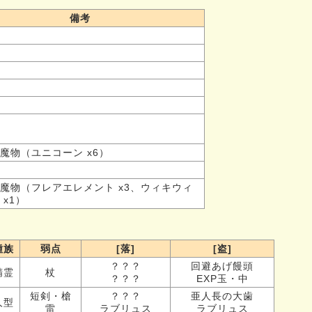
備考
魔物（ユニコーン x6）
魔物（フレアエレメント x3、ウィキウィ
 x1）
種族
弱点
[落]
[盗]
？？？
回避あげ饅頭
精霊
杖
？？？
EXP玉・中
短剣・槍
？？？
亜人長の大歯
人型
雷
ラブリュス
ラブリュス