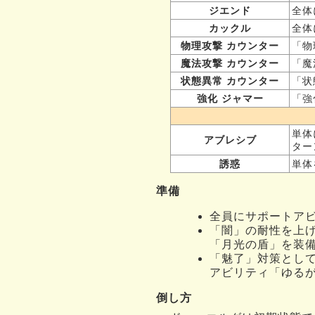
ジエンド
全体
カックル
全体
物理攻撃 カウンター
「物
魔法攻撃 カウンター
「魔
状態異常 カウンター
「状
強化 ジャマー
「強
単体
アブレシブ
ター
誘惑
単体
準備
全員にサポートア
「闇」の耐性を上げ
「月光の盾」を装
「魅了」対策とし
アビリティ「ゆる
倒し方