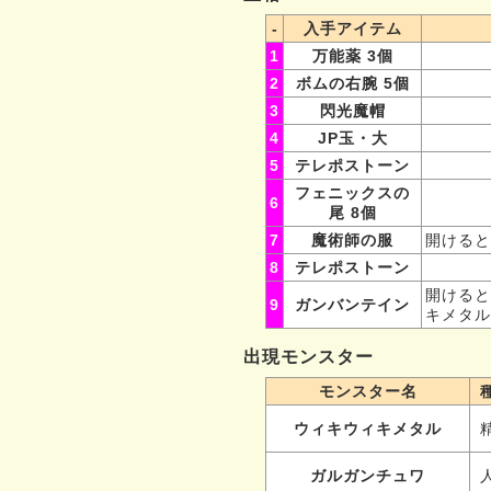
-
入手アイテム
1
万能薬 3個
2
ボムの右腕 5個
3
閃光魔帽
4
JP玉・大
5
テレポストーン
フェニックスの
6
尾 8個
7
魔術師の服
開けると
8
テレポストーン
開けると
9
ガンバンテイン
キメタル
出現モンスター
モンスター名
ウィキウィキメタル
ガルガンチュワ