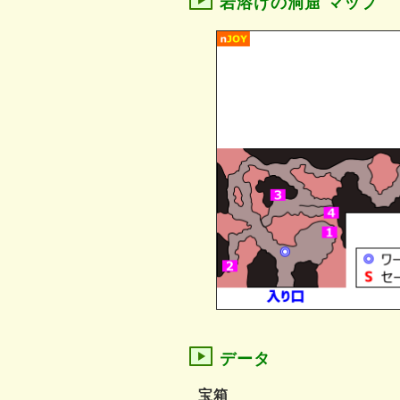
岩溶けの洞窟 マップ
データ
宝箱