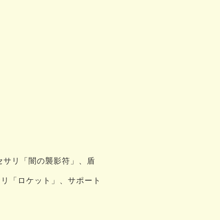
セサリ「闇の襲影符」、盾
サリ「ロケット」、サポート