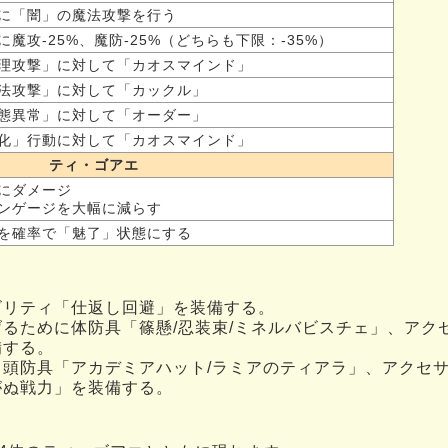
に「闇」の魔法攻撃を行う
に魔攻-25%、魔防-25%（どちらも下限：-35%）
理攻撃」に対して「カオスマインド」
法攻撃」に対して「カックル」
態異常」に対して「オーダー」
化」行動に対して「カオスマインド」
ティ・ゴアエ
にダメージ
ンゲージを大幅に減らす
を確率で「魅了」状態にする
ビリティ「仕返し回避」を装備する。
るために体防具「篠懸/忍装束/ミネルバビスチェ」、アク
備する。
て頭防具「アカデミアハット/ラミアのティアラ」、アクセ
がぬ戦力」を装備する。