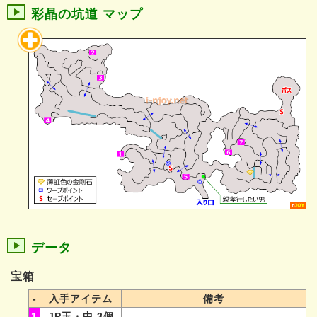
彩晶の坑道 マップ
データ
宝箱
-
入手アイテム
備考
1
JP玉・中 3個