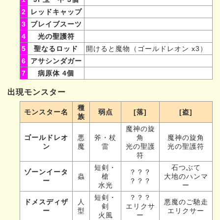
2
レッドキャップ
3
ブレイブスーツ
4
光の聖護符
5
聖なるロッド
開けると魔物（ゴールドレオン x3）
6
アサシンダガー
7
病原体 4個
出現モンスター
種
モンスター名
弱点
[落]
[盗]
族
魔神の旋
ゴールドレオ
悪
斧・杖
角
魔神の旋角
ン
魔
雷
光の聖護
光の聖護符
符
短剣・
石つぶて
ゾーンイータ
？？？
蟲
槍
大地のハンマ
ー
？？？
水光
ー
短剣・
？？？
ドメスディザ
人
悪魔のご馳走
剣
エリクサ
ー
型
エリクサー
火風
ー