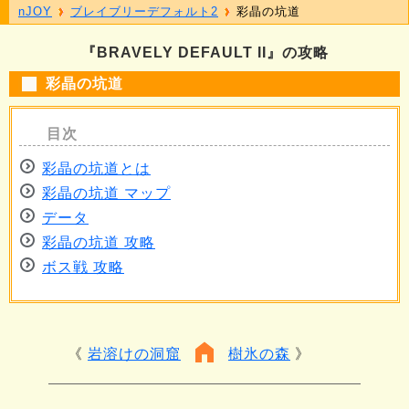
nJOY
ブレイブリーデフォルト2
彩晶の坑道
『BRAVELY DEFAULT II』の攻略
彩晶の坑道
彩晶の坑道とは
彩晶の坑道 マップ
データ
彩晶の坑道 攻略
ボス戦 攻略
岩溶けの洞窟
樹氷の森