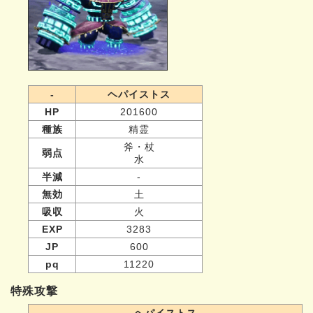
-
ヘパイストス
HP
201600
種族
精霊
斧・杖
弱点
水
半減
-
無効
土
吸収
火
EXP
3283
JP
600
pq
11220
特殊攻撃
ヘパイストス