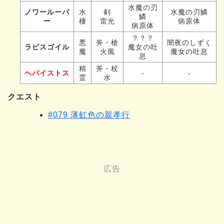
水魔の刃
ノワールーパ
水
剣
水魔の刃鱗
鱗
ー
棲
雷光
病原体
病原体
？？？
悪
斧・槍
闇夜のしずく
ラピスゴイル
魔女の吐
魔
火風
魔女の吐息
息
精
斧・杖
ヘパイストス
-
-
霊
水
クエスト
#079 薄虹色の親孝行