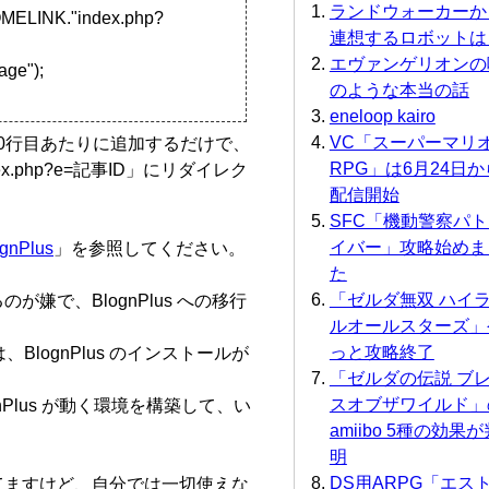
ランドウォーカーか
ELINK."index.php?
連想するロボットは
エヴァンゲリオンの
age");
のような本当の話
eneloop kairo
VC「スーパーマリ
の200行目あたりに追加するだけで、
RPG」は6月24日か
ndex.php?e=記事ID」にリダイレク
配信開始
SFC「機動警察パ
イバー」攻略始めま
gnPlus
」を参照してください。
た
「ゼルダ無双 ハイ
嫌で、BlognPlus への移行
ルオールスターズ」
っと攻略終了
、BlognPlus のインストールが
「ゼルダの伝説 ブ
。
スオブザワイルド」
nPlus が動く環境を構築して、い
amiibo 5種の効果が
明
DS用ARPG「エス
てますけど、自分では一切使えな