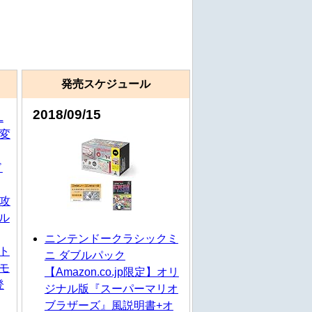
発売スケジュール
2018/09/15
L
が変
ド
の攻
ル
ニンテンドークラシックミ
ト
ニ ダブルパック
モ
【Amazon.co.jp限定】オリ
登
ジナル版『スーパーマリオ
ブラザーズ』風説明書+オ