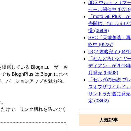
3DS ウルトラサマ
セール開催中 (07/19
「moto G6 Plus」
売開始、欲しいけど
慢 (06/09)
SFC「天地創造」
略中 (05/27)
DQ2 攻略完了 (04/10
「ねんどろいど ガ
ディアン」が2018年
行を躊躇している Blogn ユーザーも
月発売 (03/08)
lognPlus は Blogn に比べ
「ゼルダの伝説 ブ
で、バージョンアップも魅力的。
スオブザワイルド」
サントラが遂に発売
定 (03/02)
す。
加するだけで、リンク切れを防いでく
人気記事