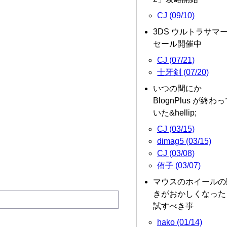
CJ (09/10)
3DS ウルトラサマ
セール開催中
CJ (07/21)
士牙剣 (07/20)
いつの間にか
BlognPlus が終わ
いた&hellip;
CJ (03/15)
dimag5 (03/15)
CJ (03/08)
侑子 (03/07)
マウスのホイールの
きがおかしくなった
試すべき事
hako (01/14)