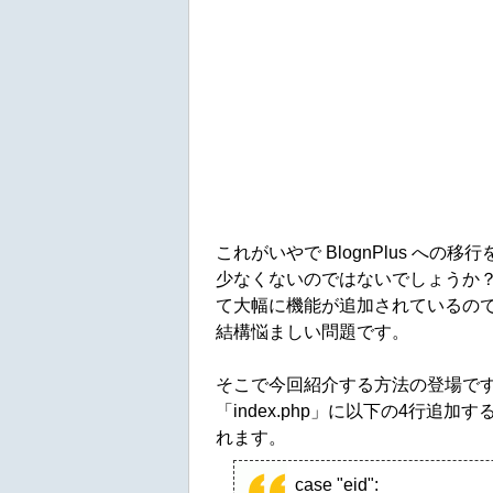
これがいやで BlognPlus への移
少なくないのではないでしょうか？でも B
て大幅に機能が追加されているの
結構悩ましい問題です。
そこで今回紹介する方法の登場で
「index.php」に以下の4行追
れます。
case "eid":