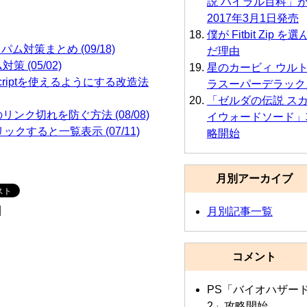
説 ハイラル百科」
2017年3月1日発売
僕が Fitbit Zip を選
パム対策まとめ (09/18)
だ理由
 (05/02)
星のカービィ ウル
aScriptを使えるようにする改造法
ラスーパーデラック
「ゼルダの伝説 ス
行後のリンク切れを防ぐ方法 (08/08)
イウォードソード」
リックすると一覧表示 (07/11)
略開始
月別アーカイブ
|
月別記事一覧
コメント
PS「バイオハザー
2」攻略開始