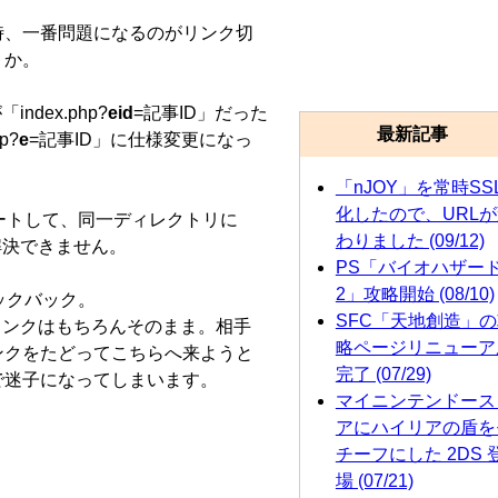
移行した時、一番問題になるのがリンク切
うか。
ndex.php?
eid
=記事ID」だった
最新記事
p?
e
=記事ID」に仕様変更になっ
「nJOY」を常時SS
化したので、URL
ンポートして、同一ディレクトリに
わりました (09/12)
も解決できません。
PS「バイオハザー
2」攻略開始 (08/10)
ラックバック。
SFC「天地創造」
先のリンクはもちろんそのまま。相手
略ページリニューア
ンクをたどってこちらへ来ようと
完了 (07/29)
で迷子になってしまいます。
マイニンテンドース
アにハイリアの盾を
チーフにした 2DS 
場 (07/21)