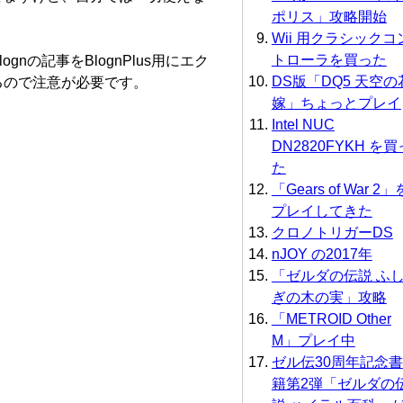
ポリス」攻略開始
Wii 用クラシックコ
トローラを買った
nの記事をBlognPlus用にエク
DS版「DQ5 天空の
るので注意が必要です。
嫁」ちょっとプレイ
Intel NUC
DN2820FYKH を買
た
「Gears of War 2」
プレイしてきた
クロノトリガーDS
nJOY の2017年
「ゼルダの伝説 ふ
ぎの木の実」攻略
「METROID Other
M」プレイ中
ゼル伝30周年記念書
籍第2弾「ゼルダの