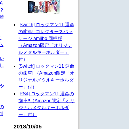
ら
？
嘘
[Switch] ロックマン11 運命
の歯車!! コレクターズパッ
オ
ケージ amiibo 同梱版
ら
（Amazon限定「オリジナ
ルメタルキーホルダー」
トレ
付）
し
[Switch] ロックマン11 運命
の歯車!!（Amazon限定「オ
ラ
リジナルメタルキーホルダ
や
ー」付）
[PS4] ロックマン11 運命の
レ
歯車!!（Amazon限定「オリ
の
ジナルメタルキーホルダ
判
ー」付）
2018/10/05
ト