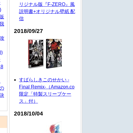
ー
リジナル版『F-ZERO』風
)
説明書+オリジナル壁紙 配
が販
信
我
2018/09/27
再攻
)
ー
8
すばらしきこのせかい -
レ
Final Remix-（Amazon.co
の
限定「特製スリーブケー
決
ス」付）
2018/10/04