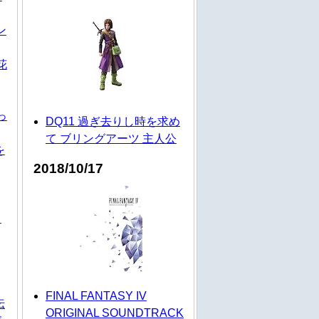
ン
花
っ
DQ11 過ぎ去りし時を求め
て ブリングアーツ 主人公
を
2018/10/17
し
FINAL FANTASY IV
伝
ORIGINAL SOUNDTRACK