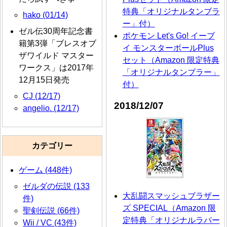
特典「オリジナルタンブラ
hako (01/14)
ー」付）
ゼル伝30周年記念書
ポケモン Let's Go! イーブ
籍第3弾「ブレスオブ
イ モンスターボールPlus
ザワイルド マスター
セット（Amazon 限定特典
ワークス」は2017年
「オリジナルタンブラー」
12月15日発売
付）
CJ (12/17)
2018/12/07
angelio. (12/17)
カテゴリー
ゲーム (448件)
ゼルダの伝説 (133
大乱闘スマッシュブラザー
件)
ズ SPECIAL（Amazon 限
聖剣伝説 (66件)
定特典「オリジナルラバー
Wii / VC (43件)