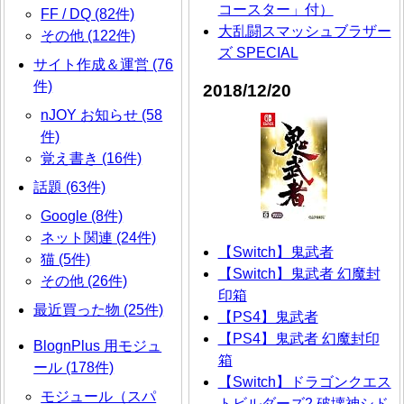
コースター」付）
FF / DQ (82件)
大乱闘スマッシュブラザー
その他 (122件)
ズ SPECIAL
サイト作成＆運営 (76
件)
2018/12/20
nJOY お知らせ (58
件)
覚え書き (16件)
話題 (63件)
Google (8件)
ネット関連 (24件)
【Switch】鬼武者
猫 (5件)
【Switch】鬼武者 幻魔封
その他 (26件)
印箱
最近買った物 (25件)
【PS4】鬼武者
【PS4】鬼武者 幻魔封印
BlognPlus 用モジュ
箱
ール (178件)
【Switch】ドラゴンクエス
モジュール（スパ
トビルダーズ2 破壊神シド