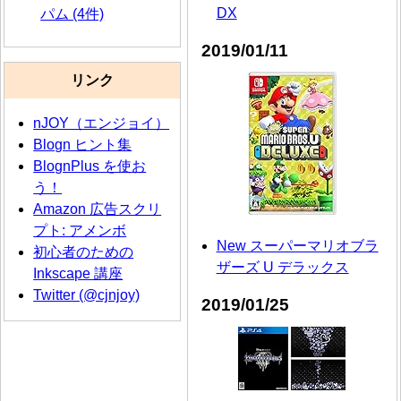
DX
パム (4件)
2019/01/11
リンク
nJOY（エンジョイ）
Blogn ヒント集
BlognPlus を使お
う！
Amazon 広告スクリ
プト: アメンボ
New スーパーマリオブラ
初心者のための
ザーズ U デラックス
Inkscape 講座
Twitter (@cjnjoy)
2019/01/25