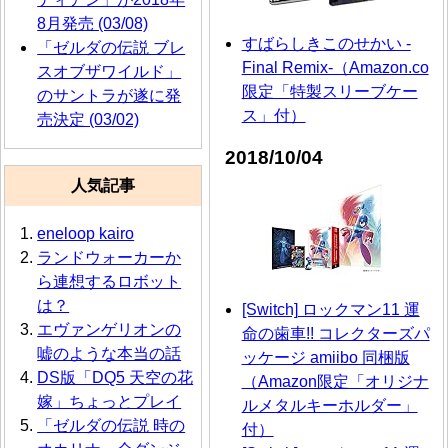
8月発売 (03/08)
すばらしきこのせかい -
「ゼルダの伝説 ブレ
Final Remix-（Amazon.co
スオブザワイルド」
限定「特製スリーブケー
のサントラが遂に発
ス」付）
売決定 (03/02)
2018/10/04
人気記事
eneloop kairo
ランドウォーカーか
ら連想するロボット
は？
[Switch] ロックマン11 運
エヴァンゲリオンの
命の歯車!! コレクターズパ
嘘のような本当の話
ッケージ amiibo 同梱版
DS版「DQ5 天空の花
（Amazon限定「オリジナ
嫁」ちょっとプレイ
ルメタルキーホルダー」
「ゼルダの伝説 時の
付）