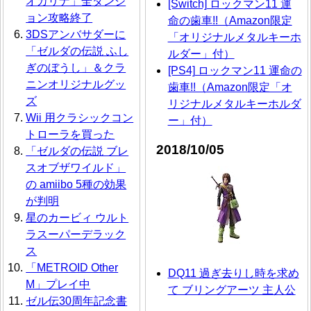
オカリナ」全ダンジ
[Switch] ロックマン11 運
ョン攻略終了
命の歯車!!（Amazon限定
3DSアンバサダーに
「オリジナルメタルキーホ
「ゼルダの伝説 ふし
ルダー」付）
ぎのぼうし」＆クラ
[PS4] ロックマン11 運命の
ニンオリジナルグッ
歯車!!（Amazon限定「オ
ズ
リジナルメタルキーホルダ
Wii 用クラシックコン
ー」付）
トローラを買った
2018/10/05
「ゼルダの伝説 ブレ
スオブザワイルド」
の amiibo 5種の効果
が判明
星のカービィ ウルト
ラスーパーデラック
ス
「METROID Other
DQ11 過ぎ去りし時を求め
M」プレイ中
て ブリングアーツ 主人公
ゼル伝30周年記念書