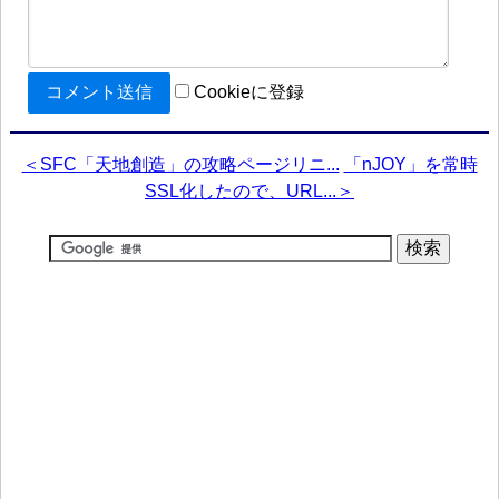
Cookieに登録
＜SFC「天地創造」の攻略ページリニ...
「nJOY」を常時
SSL化したので、URL...＞