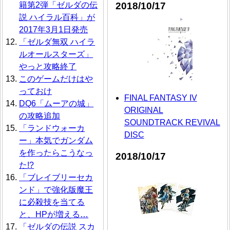
2018/10/17
籍第2弾「ゼルダの伝
説 ハイラル百科」が
2017年3月1日発売
「ゼルダ無双 ハイラ
ルオールスターズ」
やっと攻略終了
このゲームだけはや
っておけ
FINAL FANTASY IV
DQ6「ムーアの城」
ORIGINAL
の攻略追加
SOUNDTRACK REVIVAL
「ランドウォーカ
DISC
ー」本気でガンダム
を作ったらこうなっ
2018/10/17
た!?
「ブレイブリーセカ
ンド」で強化版魔王
に必殺技を当てる
と、HPが増える…
「ゼルダの伝説 スカ