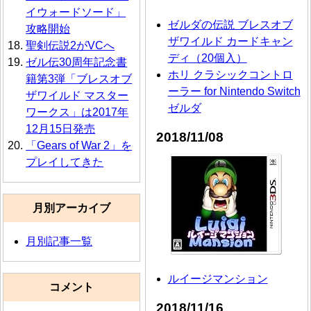
イウォードソード」
ゼルダの伝説 ブレスオブ
攻略開始
ザワイルド カードキャン
聖剣伝説2がVCへ
ディ（20個入）
ゼル伝30周年記念書
ホリ クラシックコントロ
籍第3弾「ブレスオブ
ーラー for Nintendo Switch
ザワイルド マスター
ゼルダ
ワークス」は2017年
12月15日発売
2018/11/08
「Gears of War 2」を
プレイしてきた
月別アーカイブ
月別記事一覧
ルイージマンション
コメント
2018/11/16