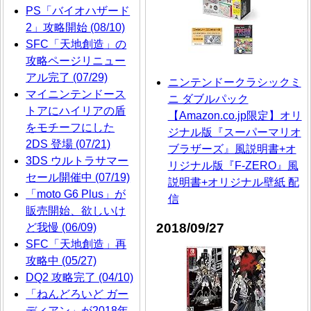
PS「バイオハザード
2」攻略開始 (08/10)
SFC「天地創造」の
攻略ページリニュー
アル完了 (07/29)
ニンテンドークラシックミ
マイニンテンドース
ニ ダブルパック
トアにハイリアの盾
【Amazon.co.jp限定】オリ
をモチーフにした
ジナル版『スーパーマリオ
2DS 登場 (07/21)
ブラザーズ』風説明書+オ
3DS ウルトラサマー
リジナル版『F-ZERO』風
セール開催中 (07/19)
説明書+オリジナル壁紙 配
「moto G6 Plus」が
信
販売開始、欲しいけ
2018/09/27
ど我慢 (06/09)
SFC「天地創造」再
攻略中 (05/27)
DQ2 攻略完了 (04/10)
「ねんどろいど ガー
ディアン」が2018年