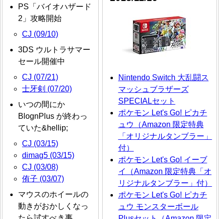
PS「バイオハザード
2」攻略開始
CJ (09/10)
3DS ウルトラサマー
セール開催中
CJ (07/21)
Nintendo Switch 大乱闘ス
士牙剣 (07/20)
マッシュブラザーズ
SPECIALセット
いつの間にか
ポケモン Let's Go! ピカチ
BlognPlus が終わっ
ュウ（Amazon 限定特典
ていた&hellip;
「オリジナルタンブラー」
CJ (03/15)
付）
dimag5 (03/15)
ポケモン Let's Go! イーブ
CJ (03/08)
イ（Amazon 限定特典「オ
侑子 (03/07)
リジナルタンブラー」付）
マウスのホイールの
ポケモン Let's Go! ピカチ
動きがおかしくなっ
ュウ モンスターボール
たら試すべき事
Plusセット（Amazon 限定