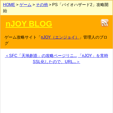
HOME
>
ゲーム
>
その他
> PS「バイオハザード2」攻略開
始
nJOY BLOG
ゲーム攻略サイト「
nJOY（エンジョイ）
」管理人のブロ
グ
＜SFC「天地創造」の攻略ページリニ...
「nJOY」を常時
SSL化したので、URL...＞