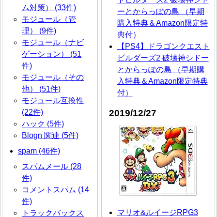
ム対策） (33件)
ーとからっぽの島 （早期
モジュール（管
購入特典＆Amazon限定特
理） (9件)
典付）
モジュール（ナビ
【PS4】ドラゴンクエスト
ゲーション） (51
ビルダーズ2 破壊神シドー
件)
とからっぽの島 （早期購
モジュール（その
入特典＆Amazon限定特典
他） (51件)
付）
モジュール互換性
2019/12/27
(22件)
ハック (5件)
Blogn 関連 (5件)
spam (46件)
スパムメール (28
件)
コメントスパム (14
件)
マリオ&ルイージRPG3
トラックバックス