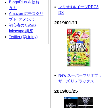
BlognPlus を使お
マリオ&ルイージRPG3
う！
DX
Amazon 広告スクリ
プト: アメンボ
2019/01/11
初心者のための
Inkscape 講座
Twitter (@cjnjoy)
New スーパーマリオブラ
ザーズ U デラックス
2019/01/25