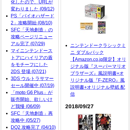
化したので、URLが
変わりました (09/12)
PS「バイオハザード
2」攻略開始 (08/10)
SFC「天地創造」の
攻略ページリニュー
アル完了 (07/29)
ニンテンドークラシックミ
マイニンテンドース
ニ ダブルパック
トアにハイリアの盾
【Amazon.co.jp限定】オリ
をモチーフにした
ジナル版『スーパーマリオ
2DS 登場 (07/21)
ブラザーズ』風説明書+オ
3DS ウルトラサマー
リジナル版『F-ZERO』風
セール開催中 (07/19)
説明書+オリジナル壁紙 配
「moto G6 Plus」が
信
販売開始、欲しいけ
2018/09/27
ど我慢 (06/09)
SFC「天地創造」再
攻略中 (05/27)
DQ2 攻略完了 (04/10)