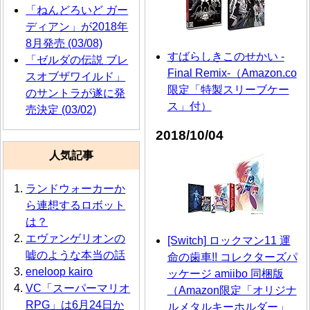
「ねんどろいど ガー
ディアン」が2018年
8月発売 (03/08)
すばらしきこのせかい -
「ゼルダの伝説 ブレ
Final Remix-（Amazon.co
スオブザワイルド」
限定「特製スリーブケー
のサントラが遂に発
ス」付）
売決定 (03/02)
2018/10/04
人気記事
ランドウォーカーか
ら連想するロボット
は？
エヴァンゲリオンの
[Switch] ロックマン11 運
嘘のような本当の話
命の歯車!! コレクターズパ
eneloop kairo
ッケージ amiibo 同梱版
VC「スーパーマリオ
（Amazon限定「オリジナ
RPG」は6月24日か
ルメタルキーホルダー」