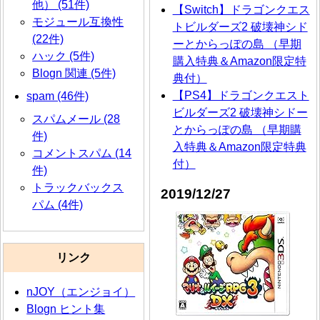
他） (51件)
【Switch】ドラゴンクエス
モジュール互換性
トビルダーズ2 破壊神シド
(22件)
ーとからっぽの島 （早期
ハック (5件)
購入特典＆Amazon限定特
Blogn 関連 (5件)
典付）
【PS4】ドラゴンクエスト
spam (46件)
ビルダーズ2 破壊神シドー
スパムメール (28
とからっぽの島 （早期購
件)
入特典＆Amazon限定特典
コメントスパム (14
付）
件)
トラックバックス
2019/12/27
パム (4件)
リンク
nJOY（エンジョイ）
Blogn ヒント集