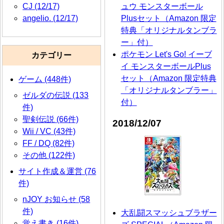
CJ (12/17)
ュウ モンスターボール
angelio. (12/17)
Plusセット（Amazon 限定
特典「オリジナルタンブラ
ー」付）
ポケモン Let's Go! イーブ
カテゴリー
イ モンスターボールPlus
セット（Amazon 限定特典
ゲーム (448件)
「オリジナルタンブラー」
ゼルダの伝説 (133
付）
件)
聖剣伝説 (66件)
2018/12/07
Wii / VC (43件)
FF / DQ (82件)
その他 (122件)
サイト作成＆運営 (76
件)
nJOY お知らせ (58
件)
大乱闘スマッシュブラザー
覚え書き (16件)