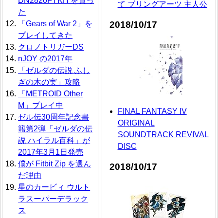
DN2820FYKH を買っ
て ブリングアーツ 主人公
た
2018/10/17
「Gears of War 2」を
プレイしてきた
クロノトリガーDS
nJOY の2017年
「ゼルダの伝説 ふし
ぎの木の実」攻略
「METROID Other
M」プレイ中
FINAL FANTASY IV
ゼル伝30周年記念書
ORIGINAL
籍第2弾「ゼルダの伝
SOUNDTRACK REVIVAL
説 ハイラル百科」が
DISC
2017年3月1日発売
僕が Fitbit Zip を選ん
2018/10/17
だ理由
星のカービィ ウルト
ラスーパーデラック
ス