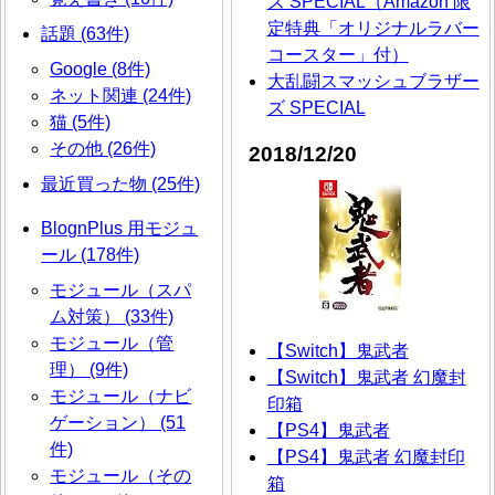
ズ SPECIAL（Amazon 限
定特典「オリジナルラバー
話題 (63件)
コースター」付）
Google (8件)
大乱闘スマッシュブラザー
ネット関連 (24件)
ズ SPECIAL
猫 (5件)
その他 (26件)
2018/12/20
最近買った物 (25件)
BlognPlus 用モジュ
ール (178件)
モジュール（スパ
ム対策） (33件)
モジュール（管
【Switch】鬼武者
理） (9件)
【Switch】鬼武者 幻魔封
モジュール（ナビ
印箱
ゲーション） (51
【PS4】鬼武者
件)
【PS4】鬼武者 幻魔封印
モジュール（その
箱