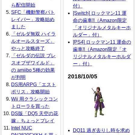
ら配信開始
付）
SFC「機動警察パト
[Switch] ロックマン11 運
レイバー」攻略始め
命の歯車!!（Amazon限定
ました
「オリジナルメタルキーホ
「ゼルダ無双 ハイラ
ルダー」付）
ルオールスターズ」
[PS4] ロックマン11 運命の
やっと攻略終了
歯車!!（Amazon限定「オ
「ゼルダの伝説 ブレ
リジナルメタルキーホルダ
スオブザワイルド」
ー」付）
の amiibo 5種の効果
2018/10/05
が判明
DS用ARPG「エスト
ポリス」攻略開始
Wii 用クラシックコン
トローラを買った
DS版「DQ5 天空の花
嫁」ちょっとプレイ
Intel NUC
DQ11 過ぎ去りし時を求め