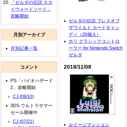
「ゼルダの伝説 スカ
イウォードソード」
攻略開始
ゼルダの伝説 ブレスオブ
ザワイルド カードキャン
ディ（20個入）
月別アーカイブ
ホリ クラシックコントロ
ーラー for Nintendo Switch
月別記事一覧
ゼルダ
2018/11/08
コメント
PS「バイオハザード
2」攻略開始
CJ (09/10)
3DS ウルトラサマー
セール開催中
CJ (07/21)
ルイージマンション