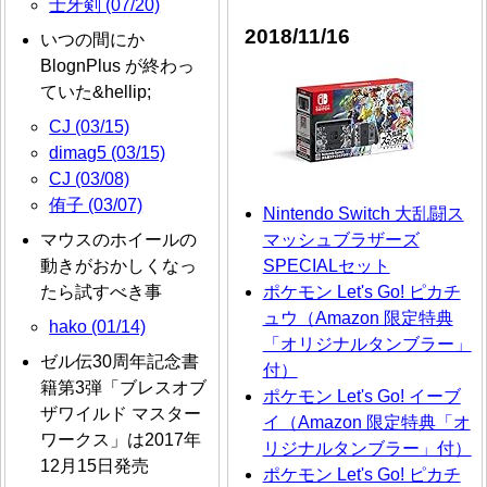
士牙剣 (07/20)
2018/11/16
いつの間にか
BlognPlus が終わっ
ていた&hellip;
CJ (03/15)
dimag5 (03/15)
CJ (03/08)
侑子 (03/07)
Nintendo Switch 大乱闘ス
マウスのホイールの
マッシュブラザーズ
動きがおかしくなっ
SPECIALセット
たら試すべき事
ポケモン Let's Go! ピカチ
ュウ（Amazon 限定特典
hako (01/14)
「オリジナルタンブラー」
ゼル伝30周年記念書
付）
籍第3弾「ブレスオブ
ポケモン Let's Go! イーブ
ザワイルド マスター
イ（Amazon 限定特典「オ
ワークス」は2017年
リジナルタンブラー」付）
12月15日発売
ポケモン Let's Go! ピカチ