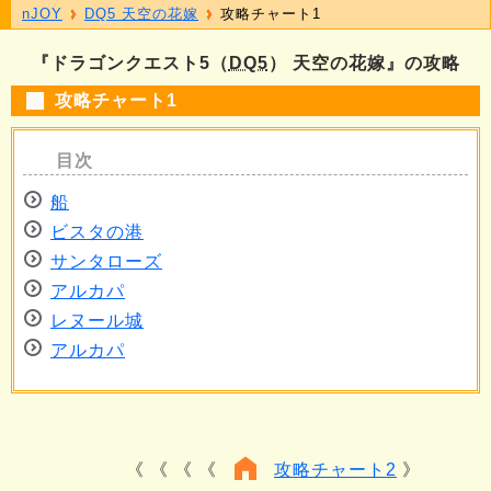
nJOY
DQ5 天空の花嫁
攻略チャート1
『ドラゴンクエスト5（
DQ5
） 天空の花嫁』の攻略
攻略チャート1
船
ビスタの港
サンタローズ
アルカパ
レヌール城
アルカパ
《 《 《
攻略チャート2