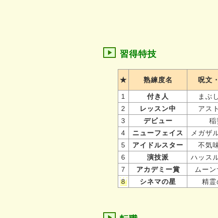
習得特技
★
熟練度名
呪文
1
付き人
まぶ
2
レッスン中
アス
3
デビュー
稲
4
ニューフェイス
メガザ
5
アイドルスター
不気
6
演技派
ハッス
7
アカデミー賞
ムーン
8
シネマの星
精霊