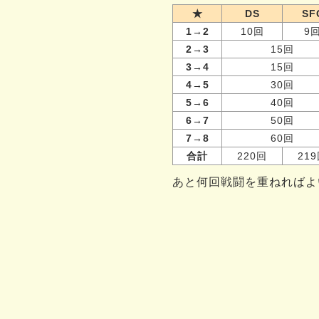
★
DS
SF
1→2
10回
9
2→3
15回
3→4
15回
4→5
30回
5→6
40回
6→7
50回
7→8
60回
合計
220回
21
あと何回戦闘を重ねればよ