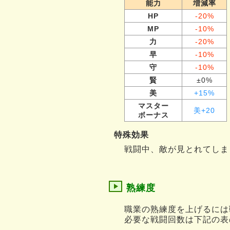
能力
増減率
HP
-20%
MP
-10%
力
-20%
早
-10%
守
-10%
賢
±0%
美
+15%
マスター
美+20
ボーナス
特殊効果
戦闘中、敵が見とれてしま
熟練度
職業の熟練度を上げるには
必要な戦闘回数は下記の表