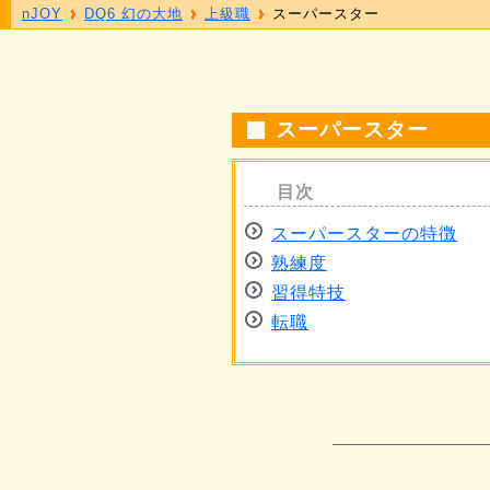
nJOY
DQ6 幻の大地
上級職
スーパースター
スーパースター
スーパースターの特徴
熟練度
習得特技
転職