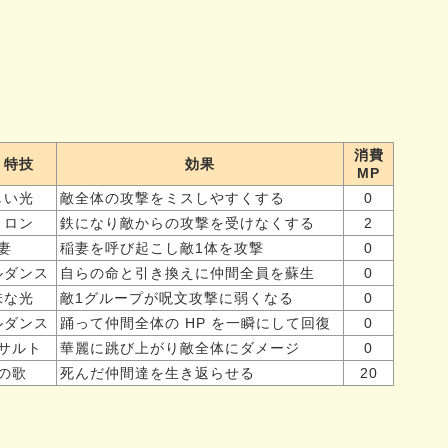
消費
・特技
効果
MP
しい光
敵全体の攻撃をミスしやすくする
0
トロン
鉄になり敵からの攻撃を受けなくする
2
妻
稲妻を呼び起こし敵1体を攻撃
0
ルダンス
自らの命と引き換えに仲間全員を蘇生
0
味な光
敵1グループが呪文攻撃に弱くなる
0
ルダンス
踊って仲間全体の HP を一瞬にして回復
0
サルト
華麗に跳び上がり敵全体にダメージ
0
の歌
死んだ仲間達を生き返らせる
20