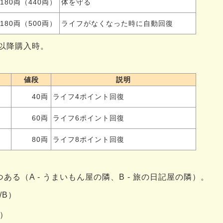
180両（440両）
体を守る
180両（500両）
ライフがなくなった時に自動回復
目以降購入時。
値段
説明
40両
ライフ4ポイント回復
60両
ライフ6ポイント回復
80両
ライフ8ポイント回復
ある（A - うまいもん屋の隣、B - 旅の日記屋の隣）。
/B）
B）