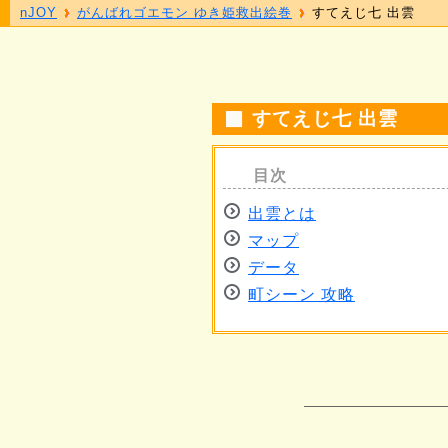
nJOY
がんばれゴエモン ゆき姫救出絵巻
すてえじ七 出雲
すてえじ七 出雲
出雲とは
マップ
データ
町シーン 攻略