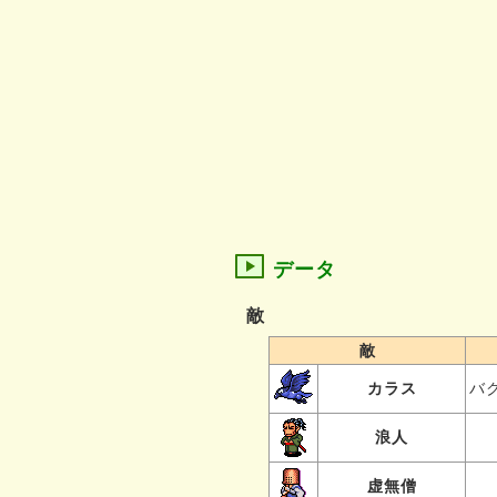
データ
敵
敵
カラス
バ
浪人
虚無僧