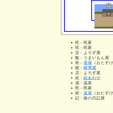
民 - 民家
民 - 民家
店 - よろず屋
飯 - うまいもん屋
術 -
道場
（おたす
賭 -
賭博屋
店 - よろず屋
絵 -
絵あわせ
湯 - 温泉
民 - 民家
術 -
道場
（おたす
記 - 旅の日記屋