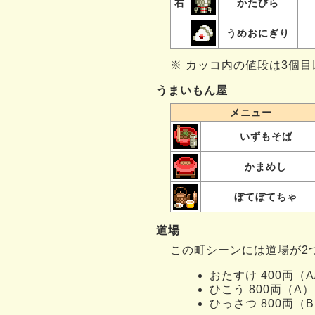
右
かたびら
うめおにぎり
※ カッコ内の値段は3個
うまいもん屋
メニュー
いずもそば
かまめし
ぼてぼてちゃ
道場
この町シーンには道場が2つ
おたすけ 400両（A
ひこう 800両（A）
ひっさつ 800両（