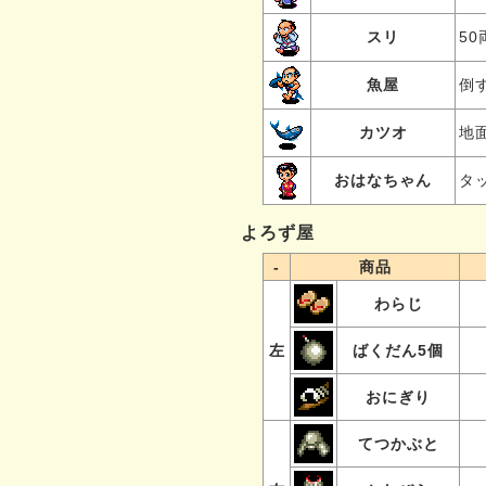
スリ
5
魚屋
倒
カツオ
地
おはなちゃん
タ
よろず屋
-
商品
わらじ
左
ばくだん5個
おにぎり
てつかぶと