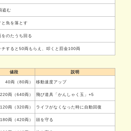
0両盗む
すと魚を落とす
面をのたうち回る
ッチすると50両もらえ、叩くと罰金100両
値段
説明
40両（80両）
移動速度アップ
220両（640両）
飛び道具「かんしゃく玉」+5
120両（320両）
ライフがなくなった時に自動回復
180両（420両）
頭を守る