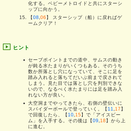
化する。ベビーメトロイドと共にスターシ
ップに向かう。
【
08
,
06
】 スターシップ（船）に戻ればゲ
ームクリア！
ヒント
セーブポイントまでの道中、サムスの動き
が鈍る水たまりがいくつもある。そのうち
数か所落とし穴になっていて、そこに足を
踏み入れると落ちてだいぶ前まで戻されて
しまう。見た目では落とし穴を判別できな
いので、なるべく水たまりには足を踏み入
れない方が良い。
大空洞までやってきたら、右側の壁伝いに
スパイダーボールで登っていく。【
11
,
17
】
で回復したら、【
10
,
15
】で「アイスビー
ム」を入手する。その後は【
09
,
18
】から上
に進む。