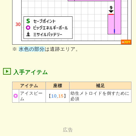
※
水色の部分
は遺跡エリア。
入手アイテム
アイテム
座標
補足
アイスビー
幼生メトロイドを倒すために
◎
【
10
,
15
】
ム
必須