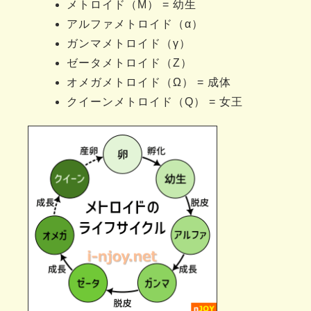
メトロイド（M） = 幼生
アルファメトロイド（α）
ガンマメトロイド（γ）
ゼータメトロイド（Ζ）
オメガメトロイド（Ω） = 成体
クイーンメトロイド（Q） = 女王