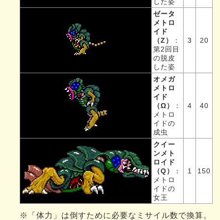
した姿
ゼータ
メトロ
イド
（Ζ）
：
3
20
第2回目
の脱皮
した姿
オメガ
メトロ
イド
（Ω）
：
4
40
メトロ
イドの
成虫
クイー
ンメト
ロイド
（Q）
：
1
150
メトロ
イドの
女王
※「体力」は倒すために必要なミサイル数で換算。