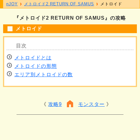
nJOY
メトロイド2 RETURN OF SAMUS
メトロイド
『メトロイド2 RETURN OF SAMUS』の攻略
メトロイド
メトロイドとは
メトロイドの形態
エリア別メトロイドの数
攻略9
モンスター