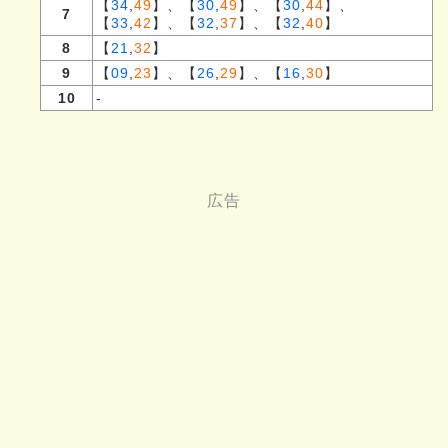
【
34
,
49
】、【
30
,
49
】、【
30
,
44
】、
7
【
33
,
42
】、【
32
,
37
】、【
32
,
40
】
8
【
21
,
32
】
9
【
09
,
23
】、【
26
,
29
】、【
16
,
30
】
10
-