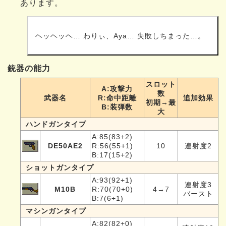
あります。
ヘッヘッヘ… わりぃ、Aya… 失敗しちまった…。
銃器の能力
スロット
A:攻撃力
数
武器名
R:命中距離
追加効果
初期→最
B:装弾数
大
ハンドガンタイプ
A:85(83+2)
DE50AE2
R:56(55+1)
10
連射度2
B:17(15+2)
ショットガンタイプ
A:93(92+1)
連射度3
M10B
R:70(70+0)
4→7
バースト
B:7(6+1)
マシンガンタイプ
A:82(82+0)