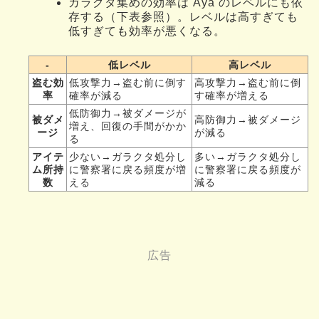
ガラクタ集めの効率は Aya のレベルにも依
存する（下表参照）。レベルは高すぎても
低すぎても効率が悪くなる。
-
低レベル
高レベル
盗む効
低攻撃力→盗む前に倒す
高攻撃力→盗む前に倒
率
確率が減る
す確率が増える
低防御力→被ダメージが
被ダメ
高防御力→被ダメージ
増え、回復の手間がかか
ージ
が減る
る
アイテ
少ない→ガラクタ処分し
多い→ガラクタ処分し
ム所持
に警察署に戻る頻度が増
に警察署に戻る頻度が
数
える
減る