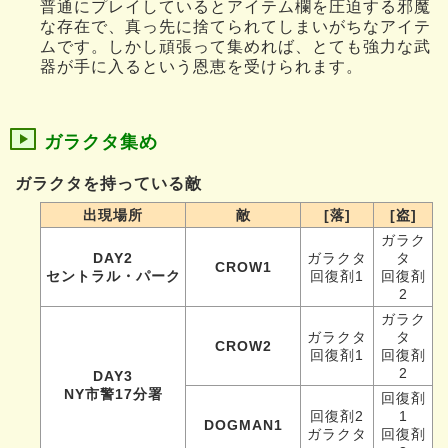
普通にプレイしているとアイテム欄を圧迫する邪魔
な存在で、真っ先に捨てられてしまいがちなアイテ
ムです。しかし頑張って集めれば、とても強力な武
器が手に入るという恩恵を受けられます。
ガラクタ集め
ガラクタを持っている敵
出現場所
敵
[落]
[盗]
ガラク
DAY2
ガラクタ
タ
CROW1
セントラル・パーク
回復剤1
回復剤
2
ガラク
ガラクタ
タ
CROW2
回復剤1
回復剤
2
DAY3
NY市警17分署
回復剤
回復剤2
1
DOGMAN1
ガラクタ
回復剤