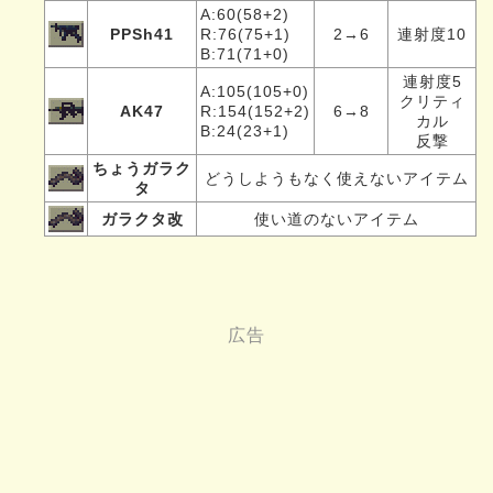
A:60(58+2)
PPSh41
R:76(75+1)
2→6
連射度10
B:71(71+0)
連射度5
A:105(105+0)
クリティ
AK47
R:154(152+2)
6→8
カル
B:24(23+1)
反撃
ちょうガラク
どうしようもなく使えないアイテム
タ
ガラクタ改
使い道のないアイテム