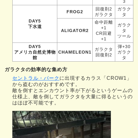
3
回復剤2
ガラク
FROG2
ガラクタ
タ
DAY5
命中距離
ガラク
下水道
+1
ALIGATOR2
タ
CR回避
ツール
+1
DAY5
弾+30
ガラクタ
アメリカ自然史博物
CHAMELEON1
ガラク
回復剤2
館
タ
ガラクタの効率的な集め方
セントラル・パーク
に出現するカラス「CROW1」
から盗むのがおすすめです。
敵を倒すとエンカウント率が下がるというゲームの
仕様上、敵を倒してガラクタを大量に得るというの
はほぼ不可能です。