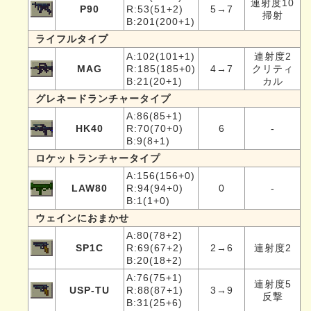
連射度10
P90
R:53(51+2)
5→7
掃射
B:201(200+1)
ライフルタイプ
A:102(101+1)
連射度2
MAG
R:185(185+0)
4→7
クリティ
B:21(20+1)
カル
グレネードランチャータイプ
A:86(85+1)
HK40
R:70(70+0)
6
-
B:9(8+1)
ロケットランチャータイプ
A:156(156+0)
LAW80
R:94(94+0)
0
-
B:1(1+0)
ウェインにおまかせ
A:80(78+2)
SP1C
R:69(67+2)
2→6
連射度2
B:20(18+2)
A:76(75+1)
連射度5
USP-TU
R:88(87+1)
3→9
反撃
B:31(25+6)