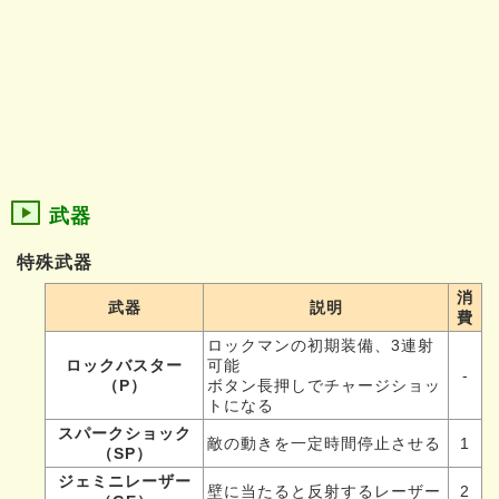
武器
特殊武器
消
武器
説明
費
ロックマンの初期装備、3連射
ロックバスター
可能
-
（P）
ボタン長押しでチャージショッ
トになる
スパークショック
敵の動きを一定時間停止させる
1
（SP）
ジェミニレーザー
壁に当たると反射するレーザー
2