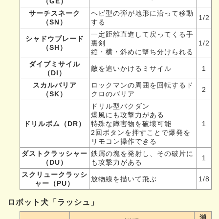
（GE）
サーチスネーク
ヘビ型の弾が地形に沿って移動
1/2
（SN）
する
一定距離直進して戻ってくる手
シャドウブレード
裏剣
1/2
（SH）
縦・横・斜めに撃ち分けられる
ダイブミサイル
敵を追いかけるミサイル
1
（DI）
スカルバリア
ロックマンの周囲を回転するド
2
（SK）
クロのバリア
ドリル型バクダン
爆風にも攻撃力がある
ドリルボム（DR）
特殊な障害物を破壊可能
1
2回ボタンを押すことで爆発を
リモコン操作できる
ダストクラッシャー
鉄屑の塊を発射し、その破片に
1
（DU）
も攻撃力がある
スクリュークラッシ
放物線を描いて飛ぶ
1/8
ャー（PU）
ロボット犬「ラッシュ」
消