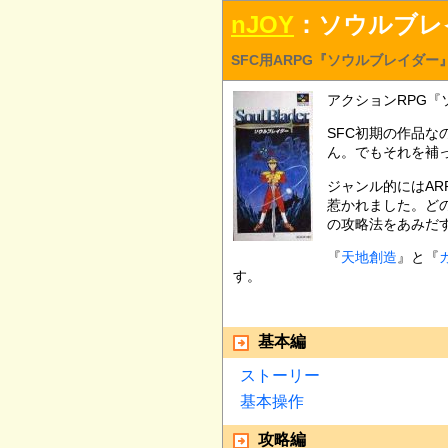
nJOY
：ソウルブレ
SFC用ARPG『ソウルブレイダ
アクションRPG『ソ
SFC初期の作品
ん。でもそれを補
ジャンル的にはA
惹かれました。ど
の攻略法をあみだ
『
天地創造
』と『
す。
基本編
ストーリー
基本操作
攻略編