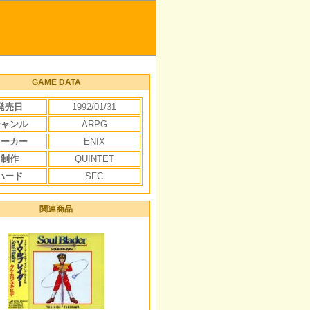
GAME DATA
発売日
1992/01/31
ジャンル
ARPG
メーカー
ENIX
制作
QUINTET
ハード
SFC
関連商品