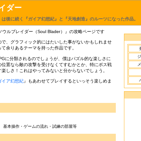
イダー
ー』は後に続く『ガイア幻想紀』と『天地創造』のルーツになった作品。
ウルブレイダー（Soul Blader）』の攻略ページです
なので、グラフィック的にはたいした事がないかもしれませ
って余りあるテーマを持った作品です。
RPGに分類されるのでしょうが、僕はパズル的な楽しさに
の位置なら敵の攻撃を受けなくてすむかとか、特にボス戦
す楽しさ！これはやってみないと分からないでしょう。
ガイア幻想紀
』もあわせてプレイするといっそう楽しめま
基本操作・ゲームの流れ・試練の部屋等