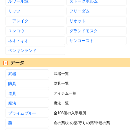
ルワール城
ストークホルム
リッツ
フリーダム
ニアレイク
リオット
ユンコウ
グランドモスク
ネオトキオ
サンコースト
ペンギンランド
データ
武器
武器一覧
防具
防具一覧
道具
アイテム一覧
魔法
魔法一覧
プライムブルー
全103個の入手場所
薬
命の薬/力の薬/守りの薬/幸運の薬