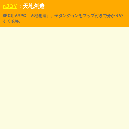
nJOY
：天地創造
SFC用ARPG『天地創造』、全ダンジョンをマップ付きで分かりや
すく攻略。