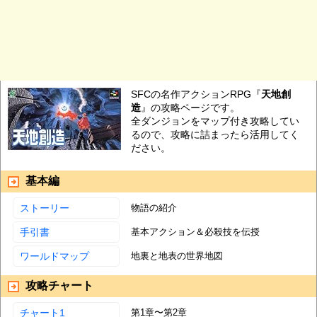
SFCの名作アクションRPG『
天地創
造
』の攻略ページです。
全ダンジョンをマップ付き攻略してい
るので、攻略に詰まったら活用してく
ださい。
基本編
ストーリー
物語の紹介
手引書
基本アクション＆必殺技を伝授
ワールドマップ
地裏と地表の世界地図
攻略チャート
チャート1
第1章〜第2章