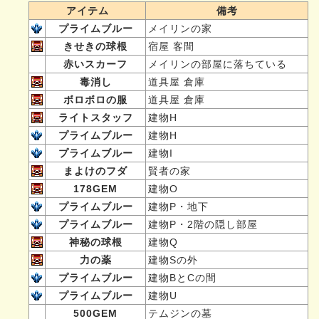
アイテム
備考
プライムブルー
メイリンの家
きせきの球根
宿屋 客間
赤いスカーフ
メイリンの部屋に落ちている
毒消し
道具屋 倉庫
ボロボロの服
道具屋 倉庫
ライトスタッフ
建物H
プライムブルー
建物H
プライムブルー
建物I
まよけのフダ
賢者の家
178GEM
建物O
プライムブルー
建物P・地下
プライムブルー
建物P・2階の隠し部屋
神秘の球根
建物Q
力の薬
建物Sの外
プライムブルー
建物BとCの間
プライムブルー
建物U
500GEM
テムジンの墓