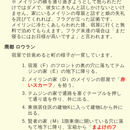
※ メイリンの横を通り過ぎようとして怒られただ
けではダメで、彼女にきちんと話しかけないといけ
ません。家にいるメイリンの母親と話すと娘の失礼
を詫びてくれれば、フラグが立った証拠です。
メイリンに冷たくあしらわれた後、宿屋に行くと無
料で泊めてもらえます。フラグ未達の場合は「まだ
寝るにはお日様が高いですよ」と言われます。
廃都 ロウラン
宿屋で目覚めると町の様子が一変しています。
宿屋（F）のフロントの奥の穴に落ちてテム
ジンの家（E）の地下に降りる。
メイリンの家（D）のメイリンの部屋で「
赤
いスカーフ
」を拾う。
テムジンの家で通路を塞ぐテーブルを押し
て通り道を作り、外に出る。
東側居住区の建物Kに入って建物Lから外に
出る。
賢者の家（M）1階東側に開いている穴に落
ちて地下に降り、宝箱から「
まよけのフ