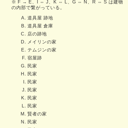
※ F → E、I ⇔ J、K ⇔ L、G ⇔ N、R ⇔ S は建物
の内部で繋がっている。
道具屋 跡地
道具屋 倉庫
店の跡地
メイリンの家
テムジンの家
宿屋跡
民家
民家
民家
民家
民家
民家
賢者の家
民家