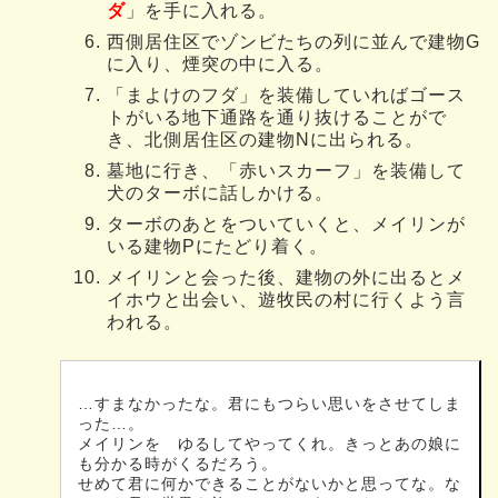
ダ
」を手に入れる。
西側居住区でゾンビたちの列に並んで建物G
に入り、煙突の中に入る。
「まよけのフダ」を装備していればゴース
トがいる地下通路を通り抜けることがで
き、北側居住区の建物Nに出られる。
墓地に行き、「赤いスカーフ」を装備して
犬のターボに話しかける。
ターボのあとをついていくと、メイリンが
いる建物Pにたどり着く。
メイリンと会った後、建物の外に出るとメ
イホウと出会い、遊牧民の村に行くよう言
われる。
…すまなかったな。君にもつらい思いをさせてしま
った…。
メイリンを ゆるしてやってくれ。きっとあの娘に
も分かる時がくるだろう。
せめて君に何かできることがないかと思ってな。な