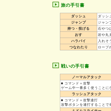
旅の手引書
ダッシュ
ダッシ
ジャンプ
ジャン
持つ・投げる
石やつ
おす
岩や丸
ハラバイ
入れそ
つなわたり
ロープ
戦いの手引書
ノーマルアタック
■ コマンド＝攻撃
ゲーム中一番多く使うことに
ラッシュアタック
■ コマンド＝攻撃連打
攻撃ボタンを連打することで
ミドルスライサー