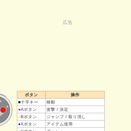
ボタン
操作
■
十字キー
移動
●
Aボタン
攻撃 / 決定
●
Bボタン
ジャンプ / 取り消し
●
Xボタン
アイテム使用