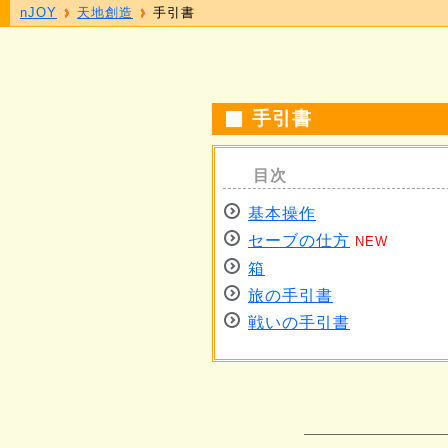
nJOY
天地創造
手引書
手引書
基本操作
セーブの仕方
NEW
箱
旅の手引書
戦いの手引書