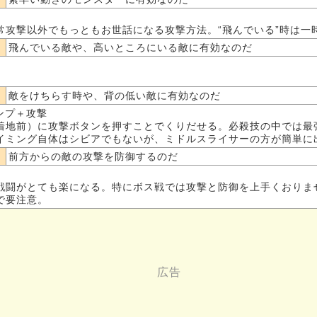
常攻撃以外でもっともお世話になる攻撃方法。“飛んでいる”時は一
飛んでいる敵や、高いところにいる敵に有効なのだ
敵をけちらす時や、背の低い敵に有効なのだ
ンプ＋攻撃
着地前）に攻撃ボタンを押すことでくりだせる。必殺技の中では最
イミング自体はシビアでもないが、ミドルスライサーの方が簡単に
前方からの敵の攻撃を防御するのだ
戦闘がとても楽になる。特にボス戦では攻撃と防御を上手くおりま
で要注意。