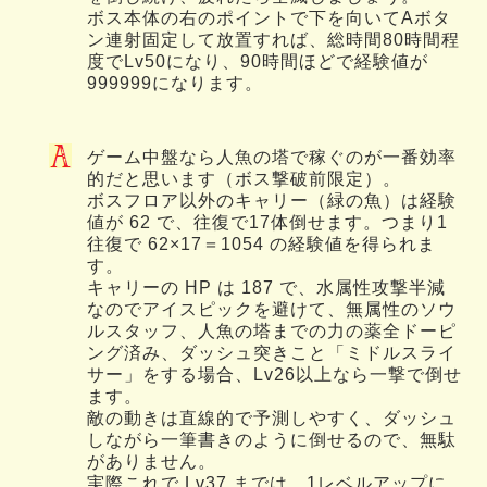
ボス本体の右のポイントで下を向いてAボタ
ン連射固定して放置すれば、総時間80時間程
度でLv50になり、90時間ほどで経験値が
999999になります。
ゲーム中盤なら人魚の塔で稼ぐのが一番効率
的だと思います（ボス撃破前限定）。
ボスフロア以外のキャリー（緑の魚）は経験
値が 62 で、往復で17体倒せます。つまり1
往復で 62×17＝1054 の経験値を得られま
す。
キャリーの HP は 187 で、水属性攻撃半減
なのでアイスピックを避けて、無属性のソウ
ルスタッフ、人魚の塔までの力の薬全ドーピ
ング済み、ダッシュ突きこと「ミドルスライ
サー」をする場合、Lv26以上なら一撃で倒せ
ます。
敵の動きは直線的で予測しやすく、ダッシュ
しながら一筆書きのように倒せるので、無駄
がありません。
実際これで Lv37 までは、1レベルアップに