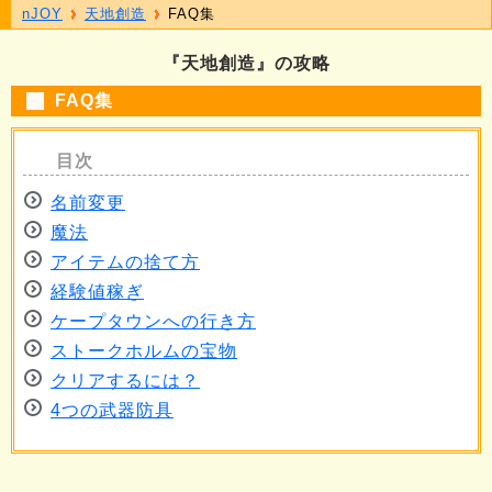
nJOY
天地創造
FAQ集
『天地創造』の攻略
FAQ集
名前変更
魔法
アイテムの捨て方
経験値稼ぎ
ケープタウンへの行き方
ストークホルムの宝物
クリアするには？
4つの武器防具