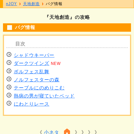
nJOY
天地創造
バグ情報
『天地創造』の攻略
バグ情報
シャドウキーパー
ダークツインズ
NEW
ボルフェス乱舞
ノルフェスターの森
テーブルにのめりこむ
熱病の男が寝ていたベッド
にわとりレース
小ネタ
》 》 》