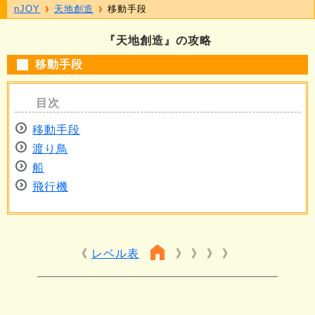
nJOY
天地創造
移動手段
『天地創造』の攻略
移動手段
移動手段
渡り鳥
船
飛行機
レベル表
》 》 》