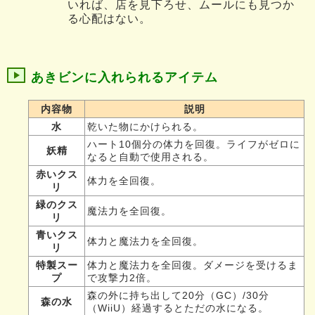
いれば、店を見下ろせ、ムールにも見つか
る心配はない。
あきビンに入れられるアイテム
内容物
説明
水
乾いた物にかけられる。
ハート10個分の体力を回復。ライフがゼロに
妖精
なると自動で使用される。
赤いクス
体力を全回復。
リ
緑のクス
魔法力を全回復。
リ
青いクス
体力と魔法力を全回復。
リ
特製スー
体力と魔法力を全回復。ダメージを受けるま
プ
で攻撃力2倍。
森の外に持ち出して20分（GC）/30分
森の水
（WiiU）経過するとただの水になる。