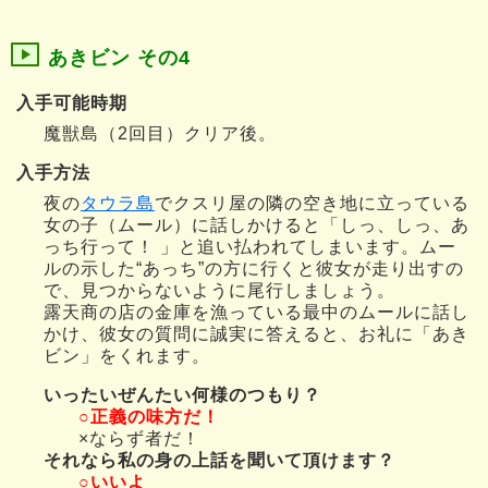
あきビン その4
入手可能時期
魔獣島（2回目）クリア後。
入手方法
夜の
タウラ島
でクスリ屋の隣の空き地に立っている
女の子（ムール）に話しかけると「しっ、しっ、あ
っち行って！ 」と追い払われてしまいます。ムー
ルの示した“あっち”の方に行くと彼女が走り出すの
で、見つからないように尾行しましょう。
露天商の店の金庫を漁っている最中のムールに話し
かけ、彼女の質問に誠実に答えると、お礼に「あき
ビン」をくれます。
いったいぜんたい何様のつもり？
○正義の味方だ！
×ならず者だ！
それなら私の身の上話を聞いて頂けます？
○いいよ