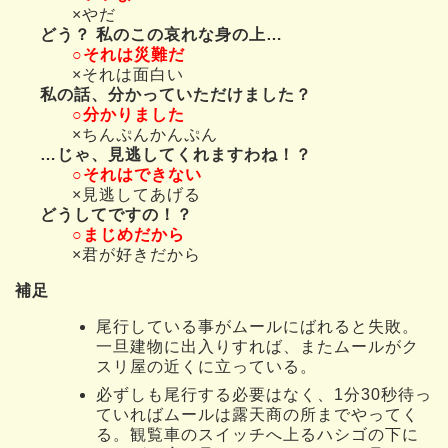
×やだ
どう？ 私のこの哀れな身の上…
○それは災難だ
×それは面白い
私の話、分かっていただけました？
○分かりました
×ちんぷんかんぷん
…じゃ、見逃してくれますわね！？
○それはできない
×見逃してあげる
どうしてですの！？
○まじめだから
×君が好きだから
補足
尾行している事がムールにばれると失敗。
一旦建物に出入りすれば、またムールがク
スリ屋の近くに立っている。
必ずしも尾行する必要はなく、1分30秒待っ
ていればムールは露天商の所までやってく
る。観覧車のスイッチへ上るハシゴの下に