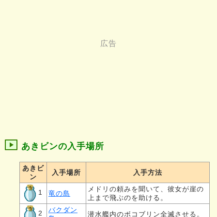
あきビンの入手場所
あきビ
入手場所
入手方法
ン
メドリの頼みを聞いて、彼女が崖の
1
竜の島
上まで飛ぶのを助ける。
バクダン
2
潜水艦内のボコブリン全滅させる。