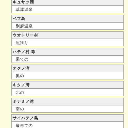
キュサツ湖
草津温泉
ベフ島
別府温泉
ウオトリー村
魚獲り
ハテノ村 等
果ての
オクノ湾
奥の
キタノ湾
北の
ミナミノ湾
南の
サイハテノ島
最果ての