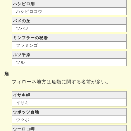
ハシビロ湖
ハシビロコウ
バメの丘
ツバメ
ミンフラーの秘湯
フラミンゴ
ルツ平原
ツル
魚
フィローネ地方は魚類に関する名前が多い。
イサキ岬
イサキ
ウボッツ台地
ウツボ
ウーロコ岬