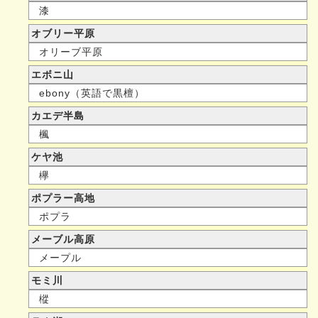
漆
オブリー平原
オリーブ平原
エボニ山
ebony（英語で黒檀）
カエデ半島
楓
ケヤ池
欅
ポプラー高地
ポプラ
メーブル高原
メープル
モミ川
樅