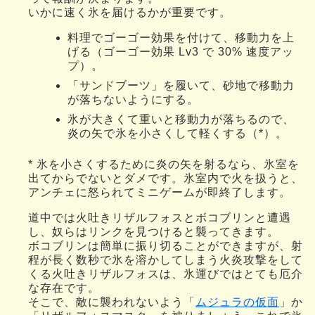
いかに速く氷を届けるかが重要です。
料理でゴーゴー効果を付けて、移動力を上
げる（ゴーゴー効果 Lv3 で 30% 速度アッ
プ）。
「サンドブーツ」を履いて、砂地で移動力
が落ちないようにする。
氷が大きくて重いと移動力が落ちるので、
炎の矢で氷を小さくして軽くする（*）。
* 氷を小さくするために炎の矢を射るなら、氷室を
出てからでないとダメです。氷室内で火を扱うと、
アンチェに怒られてミニゲームが即終了します。
道中では火吐きリザルフォスとボコブリンと遭遇
し、奴らはリンクを見つけると襲ってきます。
ボコブリンは簡単に振り切ることができますが、射
程が長く数秒で氷を溶かしてしまう火炎攻撃をして
くる火吐きリザルフォスは、氷運びではとても厄介
な存在です。
そこで、敵に襲われないよう「
ムジュラの仮面
」か