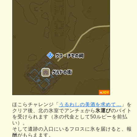
ほこらチャレンジ「
うるわしの美酒を求めて…
」を
クリア後、北の氷室でアンチェから
氷運び
のバイト
を受けられます（氷の代金として50ルピーを前払
い）。
そして遺跡の入口にいるフロスに氷を届けると、報
酬がもらえます。